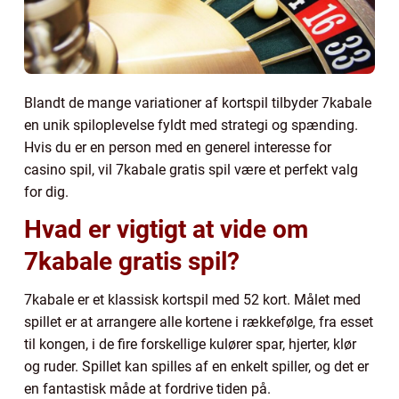
Blandt de mange variationer af kortspil tilbyder 7kabale
en unik spiloplevelse fyldt med strategi og spænding.
Hvis du er en person med en generel interesse for
casino spil, vil 7kabale gratis spil være et perfekt valg
for dig.
Hvad er vigtigt at vide om
7kabale gratis spil?
7kabale er et klassisk kortspil med 52 kort. Målet med
spillet er at arrangere alle kortene i rækkefølge, fra esset
til kongen, i de fire forskellige kulører spar, hjerter, klør
og ruder. Spillet kan spilles af en enkelt spiller, og det er
en fantastisk måde at fordrive tiden på.