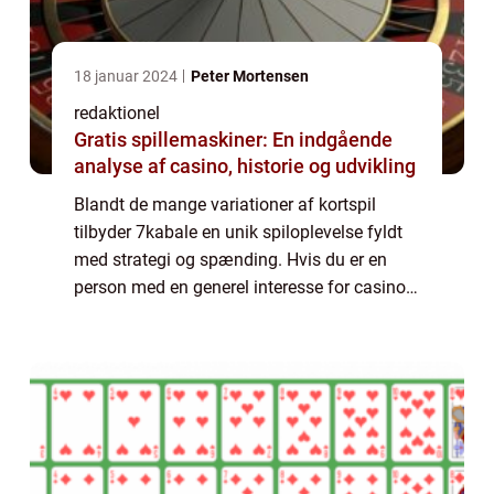
18 januar 2024
Peter Mortensen
redaktionel
Gratis spillemaskiner: En indgående
analyse af casino, historie og udvikling
Blandt de mange variationer af kortspil
tilbyder 7kabale en unik spiloplevelse fyldt
med strategi og spænding. Hvis du er en
person med en generel interesse for casino
spil, vil 7kabale gratis spil være et perfekt
valg for dig. Hvad er vigtigt at vid...