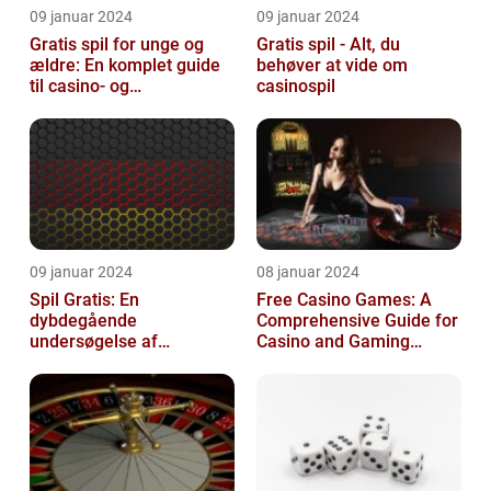
09 januar 2024
09 januar 2024
Gratis spil for unge og
Gratis spil - Alt, du
ældre: En komplet guide
behøver at vide om
til casino- og
casinospil
spilinteresserede
09 januar 2024
08 januar 2024
Spil Gratis: En
Free Casino Games: A
dybdegående
Comprehensive Guide for
undersøgelse af
Casino and Gaming
fordelene og udviklingen
Enthusiasts
af gratis casinospil