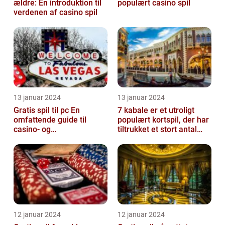
ældre: En introduktion til
populært casino spil
verdenen af casino spil
13 januar 2024
13 januar 2024
Gratis spil til pc En
7 kabale er et utroligt
omfattende guide til
populært kortspil, der har
casino- og
tiltrukket et stort antal
spilinteresserede
casino- og spilinteress...
12 januar 2024
12 januar 2024