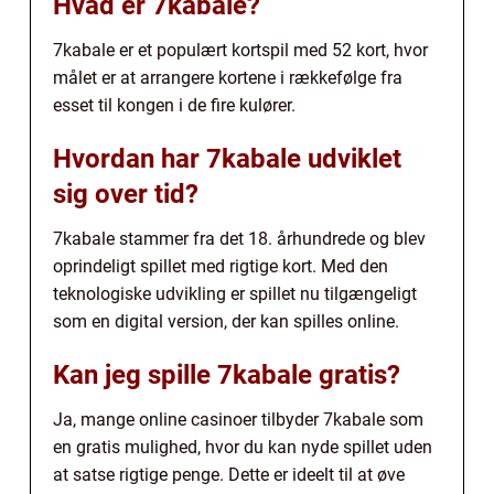
Hvad er 7kabale?
7kabale er et populært kortspil med 52 kort, hvor
målet er at arrangere kortene i rækkefølge fra
esset til kongen i de fire kulører.
Hvordan har 7kabale udviklet
sig over tid?
7kabale stammer fra det 18. århundrede og blev
oprindeligt spillet med rigtige kort. Med den
teknologiske udvikling er spillet nu tilgængeligt
som en digital version, der kan spilles online.
Kan jeg spille 7kabale gratis?
Ja, mange online casinoer tilbyder 7kabale som
en gratis mulighed, hvor du kan nyde spillet uden
at satse rigtige penge. Dette er ideelt til at øve