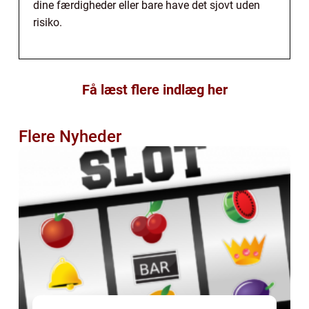
dine færdigheder eller bare have det sjovt uden
risiko.
Få læst flere indlæg her
Flere Nyheder