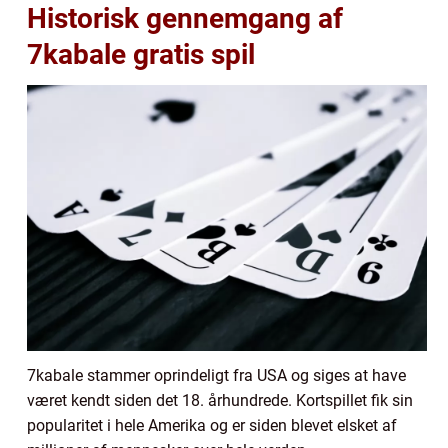
Historisk gennemgang af
7kabale gratis spil
7kabale stammer oprindeligt fra USA og siges at have
været kendt siden det 18. århundrede. Kortspillet fik sin
popularitet i hele Amerika og er siden blevet elsket af