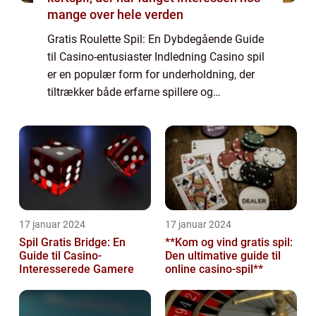
mange over hele verden
Gratis Roulette Spil: En Dybdegående Guide
til Casino-entusiaster Indledning Casino spil
er en populær form for underholdning, der
tiltrækker både erfarne spillere og
nybegyndere. En gammel favorit inden for
casinoverdenen er roulette, hvor spillere ...
17 januar 2024
17 januar 2024
Spil Gratis Bridge: En
**Kom og vind gratis spil:
Guide til Casino-
Den ultimative guide til
Interesserede Gamere
online casino-spil**