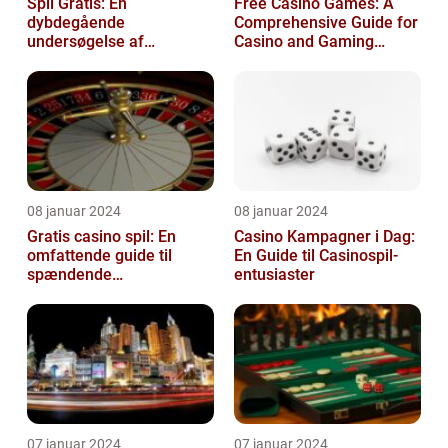
Spil Gratis: En
Free Casino Games: A
dybdegående
Comprehensive Guide for
undersøgelse af
Casino and Gaming
fordelene og udviklingen
Enthusiasts
af gratis casinospil
08 januar 2024
08 januar 2024
Gratis casino spil: En
Casino Kampagner i Dag:
omfattende guide til
En Guide til Casinospil-
spændende
entusiaster
spiloplevelser
07 januar 2024
07 januar 2024