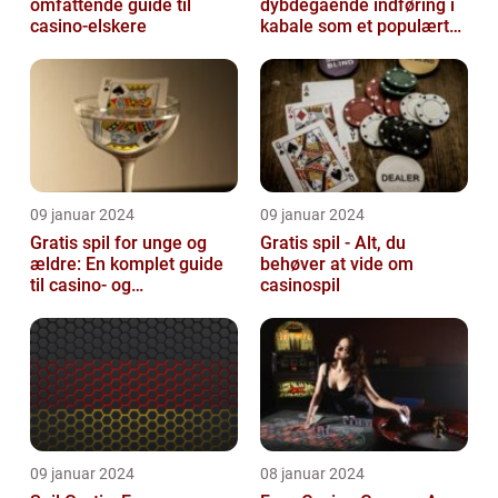
omfattende guide til
dybdegående indføring i
casino-elskere
kabale som et populært
og underholdende casino
spil...
09 januar 2024
09 januar 2024
Gratis spil for unge og
Gratis spil - Alt, du
ældre: En komplet guide
behøver at vide om
til casino- og
casinospil
spilinteresserede
09 januar 2024
08 januar 2024