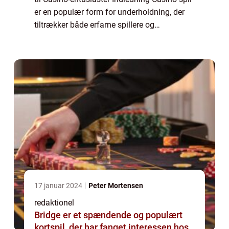
er en populær form for underholdning, der
tiltrækker både erfarne spillere og
nybegyndere. En gammel favorit inden for
casinoverdenen er roulette, hvor spillere ...
17 januar 2024
Peter Mortensen
redaktionel
Bridge er et spændende og populært
kortspil, der har fanget interessen hos