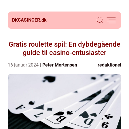
DKCASINOER.
dk
Gratis roulette spil: En dybdegående
guide til casino-entusiaster
16 januar 2024
Peter Mortensen
redaktionel