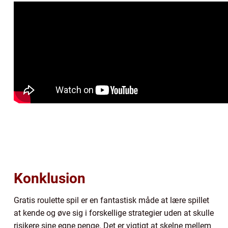
Konklusion
Gratis roulette spil er en fantastisk måde at lære spillet
at kende og øve sig i forskellige strategier uden at skulle
risikere sine egne penge. Det er vigtigt at skelne mellem