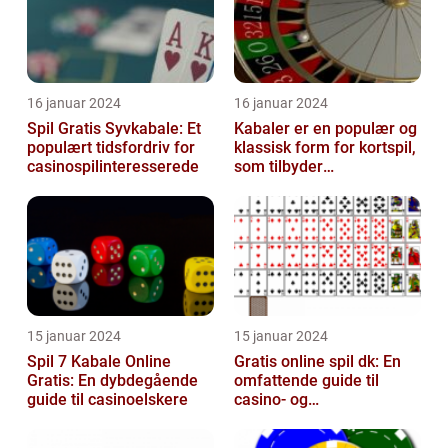
16 januar 2024
16 januar 2024
Spil Gratis Syvkabale: Et
Kabaler er en populær og
populært tidsfordriv for
klassisk form for kortspil,
casinospilinteresserede
som tilbyder
underholdning og
udfordring i mang...
15 januar 2024
15 januar 2024
Spil 7 Kabale Online
Gratis online spil dk: En
Gratis: En dybdegående
omfattende guide til
guide til casinoelskere
casino- og
spilinteresserede