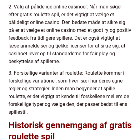
2. Valg af pålidelige online casinoer: Når man søger
efter gratis roulette spil, er det vigtigt at vælge et
pålideligt online casino. Den bedste måde at sikre sig
på er at vælge et online casino med et godt ry og positiv
feedback fra tidligere spillere. Det er også vigtigt at
læse anmeldelser og tjekke licenser for at sikre sig, at
casinoet lever op til standarderne for fair play og
beskyttelse af spillerne.
3. Forskellige varianter af roulette: Roulette kommer i
forskellige variationer, som hver især har deres egne
regler og strategier. Inden man begynder at spille
roulette, er det vigtigt at kende til forskellene mellem de
forskellige typer og vælge den, der passer bedst til ens
spillestil.
Historisk gennemgang af gratis
roulette spil