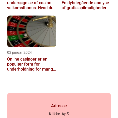
undersøgelse af casino
En dybdegående analyse
velkomstbonus: Hvad du
af gratis spilmuligheder
skal vide før du begynder
at spille
02 januar 2024
Online casinoer er en
populær form for
underholdning for mange
mennesker verden over
Adresse