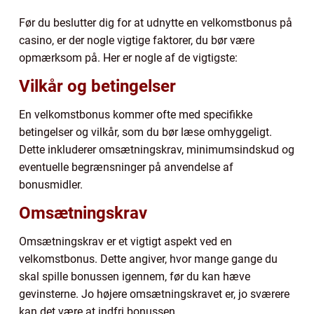
Før du beslutter dig for at udnytte en velkomstbonus på
casino, er der nogle vigtige faktorer, du bør være
opmærksom på. Her er nogle af de vigtigste:
Vilkår og betingelser
En velkomstbonus kommer ofte med specifikke
betingelser og vilkår, som du bør læse omhyggeligt.
Dette inkluderer omsætningskrav, minimumsindskud og
eventuelle begrænsninger på anvendelse af
bonusmidler.
Omsætningskrav
Omsætningskrav er et vigtigt aspekt ved en
velkomstbonus. Dette angiver, hvor mange gange du
skal spille bonussen igennem, før du kan hæve
gevinsterne. Jo højere omsætningskravet er, jo sværere
kan det være at indfri bonussen.