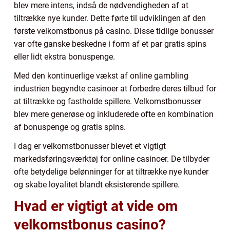
blev mere intens, indså de nødvendigheden af at
tiltrække nye kunder. Dette førte til udviklingen af den
første velkomstbonus på casino. Disse tidlige bonusser
var ofte ganske beskedne i form af et par gratis spins
eller lidt ekstra bonuspenge.
Med den kontinuerlige vækst af online gambling
industrien begyndte casinoer at forbedre deres tilbud for
at tiltrække og fastholde spillere. Velkomstbonusser
blev mere generøse og inkluderede ofte en kombination
af bonuspenge og gratis spins.
I dag er velkomstbonusser blevet et vigtigt
markedsføringsværktøj for online casinoer. De tilbyder
ofte betydelige belønninger for at tiltrække nye kunder
og skabe loyalitet blandt eksisterende spillere.
Hvad er vigtigt at vide om
velkomstbonus casino?