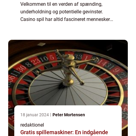
Velkommen til en verden af spænding,
underholdning og potentielle gevinster.
Casino spil har altid fascineret mennesker
med deres glamourøse atmosfære og
chancen for at vinde stort. At begynde at
spille på et ...
18 januar 2024
Peter Mortensen
redaktionel
Gratis spillemaskiner: En indgående