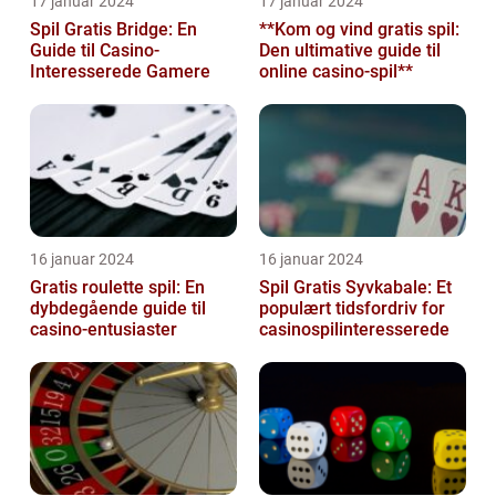
17 januar 2024
17 januar 2024
Spil Gratis Bridge: En
**Kom og vind gratis spil:
Guide til Casino-
Den ultimative guide til
Interesserede Gamere
online casino-spil**
16 januar 2024
16 januar 2024
Gratis roulette spil: En
Spil Gratis Syvkabale: Et
dybdegående guide til
populært tidsfordriv for
casino-entusiaster
casinospilinteresserede