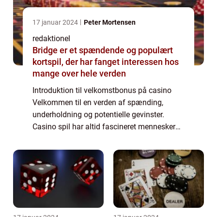
17 januar 2024
Peter Mortensen
redaktionel
Bridge er et spændende og populært
kortspil, der har fanget interessen hos
mange over hele verden
Introduktion til velkomstbonus på casino
Velkommen til en verden af spænding,
underholdning og potentielle gevinster.
Casino spil har altid fascineret mennesker
med deres glamourøse atmosfære og
chancen for at vinde stort. At begynde at
spille på et ...