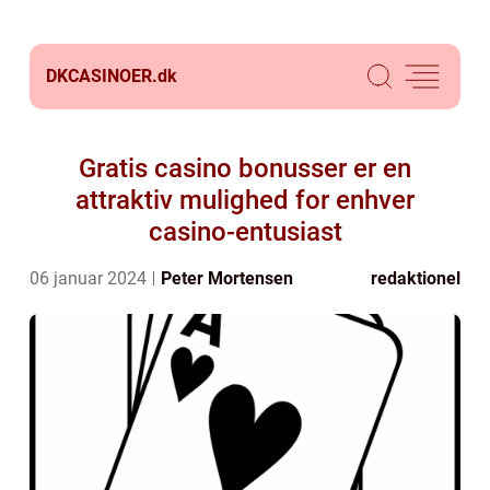
DKCASINOER.
dk
Gratis casino bonusser er en
attraktiv mulighed for enhver
casino-entusiast
06 januar 2024
Peter Mortensen
redaktionel