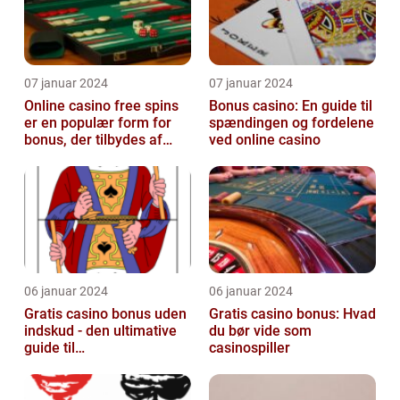
07 januar 2024
07 januar 2024
Online casino free spins
Bonus casino: En guide til
er en populær form for
spændingen og fordelene
bonus, der tilbydes af
ved online casino
mange online casinoer
06 januar 2024
06 januar 2024
Gratis casino bonus uden
Gratis casino bonus: Hvad
indskud - den ultimative
du bør vide som
guide til
casinospiller
casinoentusiaster