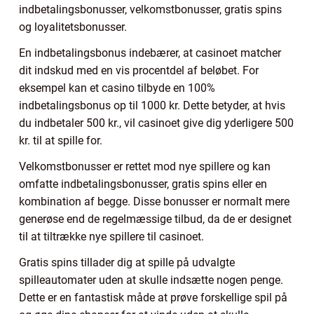
indbetalingsbonusser, velkomstbonusser, gratis spins
og loyalitetsbonusser.
En indbetalingsbonus indebærer, at casinoet matcher
dit indskud med en vis procentdel af beløbet. For
eksempel kan et casino tilbyde en 100%
indbetalingsbonus op til 1000 kr. Dette betyder, at hvis
du indbetaler 500 kr., vil casinoet give dig yderligere 500
kr. til at spille for.
Velkomstbonusser er rettet mod nye spillere og kan
omfatte indbetalingsbonusser, gratis spins eller en
kombination af begge. Disse bonusser er normalt mere
generøse end de regelmæssige tilbud, da de er designet
til at tiltrække nye spillere til casinoet.
Gratis spins tillader dig at spille på udvalgte
spilleautomater uden at skulle indsætte nogen penge.
Dette er en fantastisk måde at prøve forskellige spil på