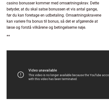
casino bonusser kommer med omsætningskrav. Dette
betyder, at du skal satse bonussen et vis antal gange,
før du kan foretage en udbetaling. Omsætningskravene
kan variere fra bonus til bonus, så det er afgørende at
læse og forstå vilkårene og betingelserne nøje.
**