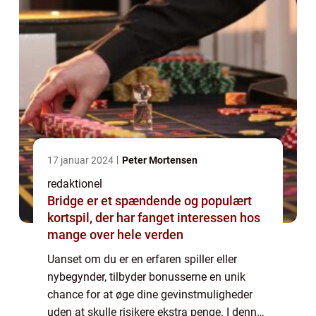
17 januar 2024
Peter Mortensen
redaktionel
Bridge er et spændende og populært
kortspil, der har fanget interessen hos
mange over hele verden
Uanset om du er en erfaren spiller eller
nybegynder, tilbyder bonusserne en unik
chance for at øge dine gevinstmuligheder
uden at skulle risikere ekstra penge. I denne