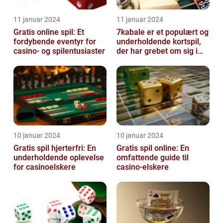
11 januar 2024
11 januar 2024
Gratis online spil: Et
7kabale er et populært og
fordybende eventyr for
underholdende kortspil,
casino- og spilentusiaster
der har grebet om sig i
casinoverdenen
10 januar 2024
10 januar 2024
Gratis spil hjerterfri: En
Gratis spil online: En
underholdende oplevelse
omfattende guide til
for casinoelskere
casino-elskere