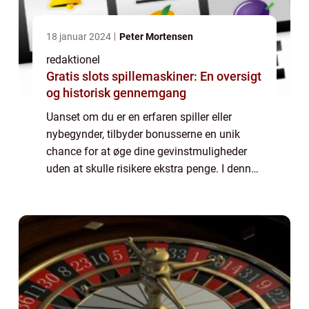
18 januar 2024
Peter Mortensen
redaktionel
Gratis slots spillemaskiner: En oversigt
og historisk gennemgang
Uanset om du er en erfaren spiller eller
nybegynder, tilbyder bonusserne en unik
chance for at øge dine gevinstmuligheder
uden at skulle risikere ekstra penge. I denne
artikel vil vi udforske konceptet af gratis
casino bonusser og give dig et dybdegå...