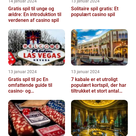
14 januar 2024
13 januar 2024
Gratis spil til unge og
Solitaire spil gratis: Et
ældre: En introduktion til
populært casino spil
verdenen af casino spil
13 januar 2024
13 januar 2024
Gratis spil til pc En
7 kabale er et utroligt
omfattende guide til
populært kortspil, der har
casino- og
tiltrukket et stort antal
spilinteresserede
casino- og spilinteress...