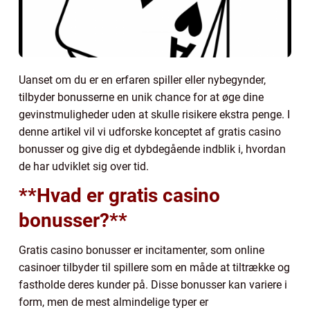
Uanset om du er en erfaren spiller eller nybegynder,
tilbyder bonusserne en unik chance for at øge dine
gevinstmuligheder uden at skulle risikere ekstra penge. I
denne artikel vil vi udforske konceptet af gratis casino
bonusser og give dig et dybdegående indblik i, hvordan
de har udviklet sig over tid.
**Hvad er gratis casino
bonusser?**
Gratis casino bonusser er incitamenter, som online
casinoer tilbyder til spillere som en måde at tiltrække og
fastholde deres kunder på. Disse bonusser kan variere i
form, men de mest almindelige typer er