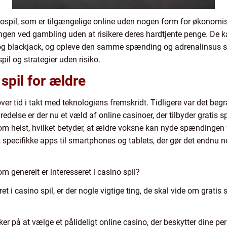
sinospil, som er tilgængelige online uden nogen form for økonomis
en ved gambling uden at risikere deres hardtjente penge. De ka
 og blackjack, og opleve den samme spænding og adrenalinsus som 
pil og strategier uden risiko.
 spil for ældre
 over tid i takt med teknologiens fremskridt. Tidligere var det beg
edelse er der nu et væld af online casinoer, der tilbyder gratis sp
om helst, hvilket betyder, at ældre voksne kan nyde spændingen
t specifikke apps til smartphones og tablets, der gør det endnu 
om generelt er interesseret i casino spil?
et i casino spil, er der nogle vigtige ting, de skal vide om gratis 
ker på at vælge et pålideligt online casino, der beskytter dine 