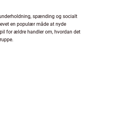
il underholdning, spænding og socialt
e blevet en populær måde at nyde
spil for ældre handler om, hvordan det
gruppe.