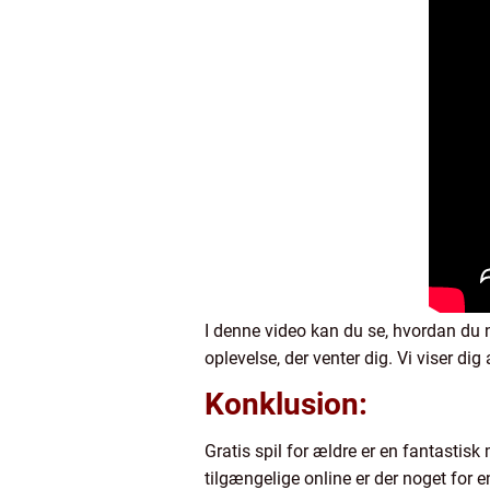
I denne video kan du se, hvordan du 
oplevelse, der venter dig. Vi viser dig 
Konklusion:
Gratis spil for ældre er en fantastisk
tilgængelige online er der noget for e