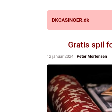
DKCASINOER.
dk
Gratis spil 
12 januar 2024
Peter Mortensen