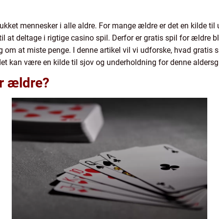
trukket mennesker i alle aldre. For mange ældre er det en kilde t
l at deltage i rigtige casino spil. Derfor er gratis spil for ældr
 om at miste penge. I denne artikel vil vi udforske, hvad gratis 
 det kan være en kilde til sjov og underholdning for denne alders
or ældre?