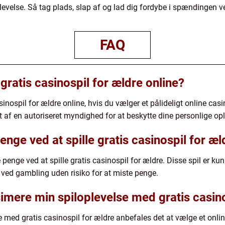
evelse. Så tag plads, slap af og lad dig fordybe i spændingen ve
FAQ
e gratis casinospil for ældre online?
casinospil for ældre online, hvis du vælger et pålideligt online ca
et af en autoriseret myndighed for at beskytte dine personlige o
enge ved at spille gratis casinospil for æl
penge ved at spille gratis casinospil for ældre. Disse spil er ku
ved gambling uden risiko for at miste penge.
mere min spiloplevelse med gratis casino
 med gratis casinospil for ældre anbefales det at vælge et onli