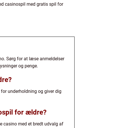
d casinospil med gratis spil for
sino. Sørg for at læse anmeldelser
plysninger og penge.
dre?
n for underholdning og giver dig
spil for ældre?
ne casino med et bredt udvalg af