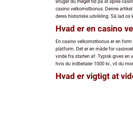
Bruger du meget tid på at spille casi
casino velkomstbonus. Denne artikel 
deres historiske udvikling. Så lad os
Hvad er en casino v
En casino velkomstbonus er en form fo
platform. Det er en måde for casinoet
vinde fra starten af. Typisk gives en 
hvis du indbetaler 1000 kr., vil du m
Hvad er vigtigt at v