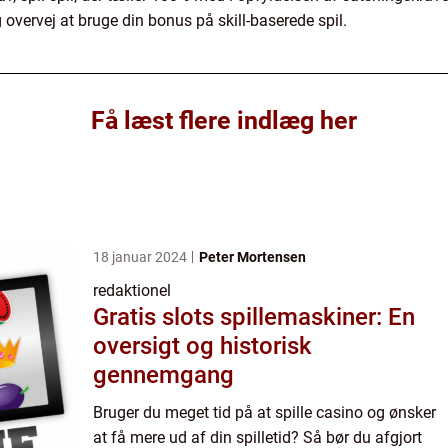
 overvej at bruge din bonus på skill-baserede spil.
Få læst flere indlæg her
18 januar 2024
Peter Mortensen
redaktionel
Gratis slots spillemaskiner: En
oversigt og historisk
gennemgang
Bruger du meget tid på at spille casino og ønsker
at få mere ud af din spilletid? Så bør du afgjort