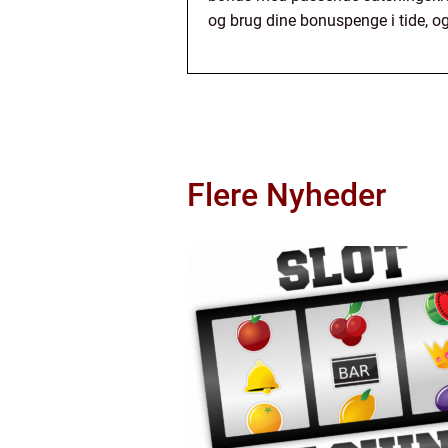
og brug dine bonuspenge i tide, og
Flere Nyheder