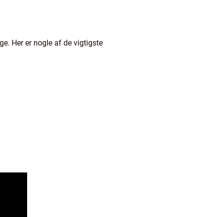
e. Her er nogle af de vigtigste