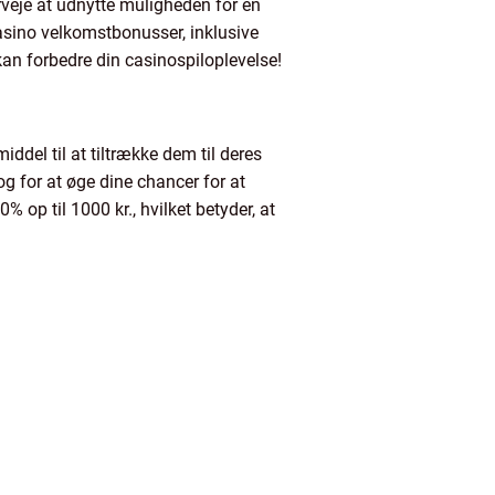
erveje at udnytte muligheden for en
asino velkomstbonusser, inklusive
kan forbedre din casinospiloplevelse!
ddel til at tiltrække dem til deres
g for at øge dine chancer for at
 op til 1000 kr., hvilket betyder, at