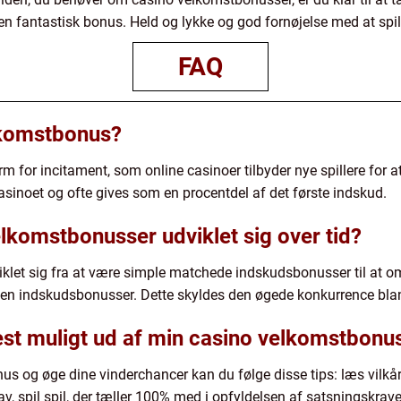
n fantastisk bonus. Held og lykke og god fornøjelse med at spill
FAQ
lkomstbonus?
 for incitament, som online casinoer tilbyder nye spillere for at
asinoet og ofte gives som en procentdel af det første indskud.
lkomstbonusser udviklet sig over tid?
let sig fra at være simple matchede indskudsbonusser til at om
en indskudsbonusser. Dette skyldes den øgede konkurrence blan
st muligt ud af min casino velkomstbonu
s og øge dine vinderchancer kan du følge disse tips: læs vilkår
 spil spil, der tæller 100% med i opfyldelsen af satsningskra