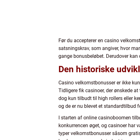
Før du accepterer en casino velkomstbo
satsningskrav, som angiver, hvor man
gange bonusbeløbet. Derudover kan de
Den historiske udvik
Casino velkomstbonusser er ikke kun 
Tidligere fik casinoer, der ønskede at 
dog kun tilbudt til high rollers elle
og de er nu blevet et standardtilbud f
I starten af online casinoboomen til
konkurrencen øget, og casinoer har være
typer velkomstbonusser såsom gratis