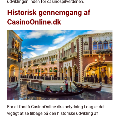
udviklingen inden for casinospilverdenen.
Historisk gennemgang af
CasinoOnline.dk
For at forstå CasinoOnline.dks betydning i dag er det
vigtigt at se tilbage på den historiske udvikling af