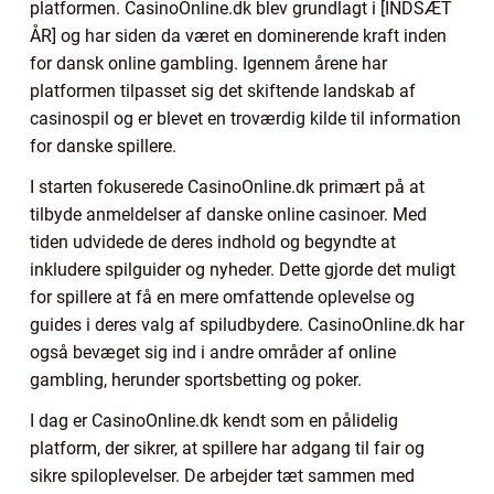
platformen. CasinoOnline.dk blev grundlagt i [INDSÆT
ÅR] og har siden da været en dominerende kraft inden
for dansk online gambling. Igennem årene har
platformen tilpasset sig det skiftende landskab af
casinospil og er blevet en troværdig kilde til information
for danske spillere.
I starten fokuserede CasinoOnline.dk primært på at
tilbyde anmeldelser af danske online casinoer. Med
tiden udvidede de deres indhold og begyndte at
inkludere spilguider og nyheder. Dette gjorde det muligt
for spillere at få en mere omfattende oplevelse og
guides i deres valg af spiludbydere. CasinoOnline.dk har
også bevæget sig ind i andre områder af online
gambling, herunder sportsbetting og poker.
I dag er CasinoOnline.dk kendt som en pålidelig
platform, der sikrer, at spillere har adgang til fair og
sikre spiloplevelser. De arbejder tæt sammen med