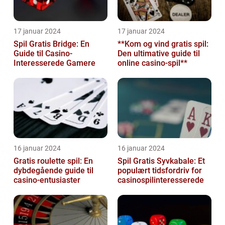
17 januar 2024
17 januar 2024
Spil Gratis Bridge: En
**Kom og vind gratis spil:
Guide til Casino-
Den ultimative guide til
Interesserede Gamere
online casino-spil**
16 januar 2024
16 januar 2024
Gratis roulette spil: En
Spil Gratis Syvkabale: Et
dybdegående guide til
populært tidsfordriv for
casino-entusiaster
casinospilinteresserede