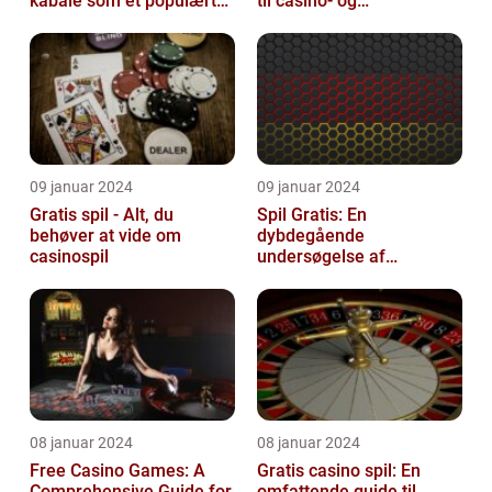
kabale som et populært
til casino- og
og underholdende casino
spilinteresserede
spil...
09 januar 2024
09 januar 2024
Gratis spil - Alt, du
Spil Gratis: En
behøver at vide om
dybdegående
casinospil
undersøgelse af
fordelene og udviklingen
af gratis casinospil
08 januar 2024
08 januar 2024
Free Casino Games: A
Gratis casino spil: En
Comprehensive Guide for
omfattende guide til