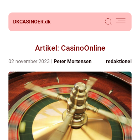
DKCASINOER.
dk
Artikel: CasinoOnline
02 november 2023
Peter Mortensen
redaktionel