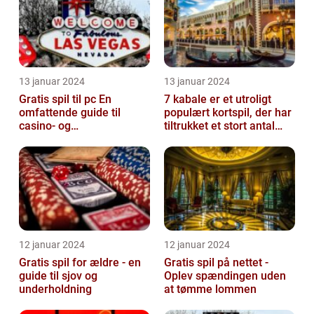
13 januar 2024
13 januar 2024
Gratis spil til pc En
7 kabale er et utroligt
omfattende guide til
populært kortspil, der har
casino- og
tiltrukket et stort antal
spilinteresserede
casino- og spilinteress...
12 januar 2024
12 januar 2024
Gratis spil for ældre - en
Gratis spil på nettet -
guide til sjov og
Oplev spændingen uden
underholdning
at tømme lommen