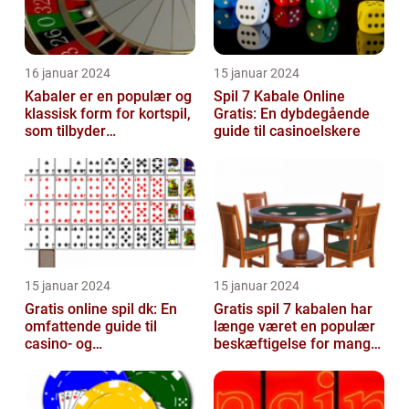
16 januar 2024
15 januar 2024
Kabaler er en populær og
Spil 7 Kabale Online
klassisk form for kortspil,
Gratis: En dybdegående
som tilbyder
guide til casinoelskere
underholdning og
udfordring i mang...
15 januar 2024
15 januar 2024
Gratis online spil dk: En
Gratis spil 7 kabalen har
omfattende guide til
længe været en populær
casino- og
beskæftigelse for mange,
spilinteresserede
der interesserer sig for
c...