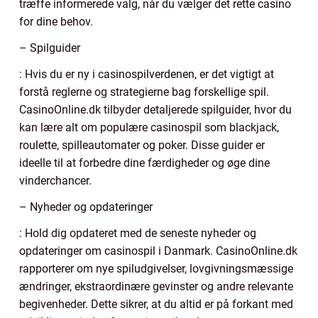
træffe informerede valg, når du vælger det rette casino
for dine behov.
– Spilguider
: Hvis du er ny i casinospilverdenen, er det vigtigt at
forstå reglerne og strategierne bag forskellige spil.
CasinoOnline.dk tilbyder detaljerede spilguider, hvor du
kan lære alt om populære casinospil som blackjack,
roulette, spilleautomater og poker. Disse guider er
ideelle til at forbedre dine færdigheder og øge dine
vinderchancer.
– Nyheder og opdateringer
: Hold dig opdateret med de seneste nyheder og
opdateringer om casinospil i Danmark. CasinoOnline.dk
rapporterer om nye spiludgivelser, lovgivningsmæssige
ændringer, ekstraordinære gevinster og andre relevante
begivenheder. Dette sikrer, at du altid er på forkant med