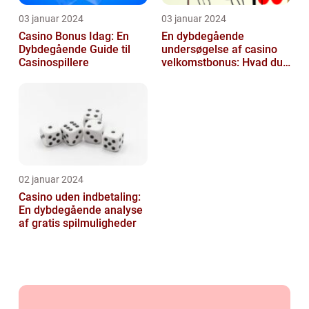
03 januar 2024
03 januar 2024
Casino Bonus Idag: En
En dybdegående
Dybdegående Guide til
undersøgelse af casino
Casinospillere
velkomstbonus: Hvad du
skal vide før du begynder
at spille
02 januar 2024
Casino uden indbetaling:
En dybdegående analyse
af gratis spilmuligheder