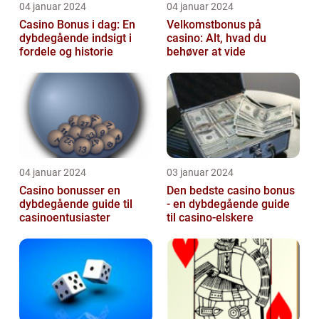
04 januar 2024
04 januar 2024
Casino Bonus i dag: En
Velkomstbonus på
dybdegående indsigt i
casino: Alt, hvad du
fordele og historie
behøver at vide
04 januar 2024
03 januar 2024
Casino bonusser en
Den bedste casino bonus
dybdegående guide til
- en dybdegående guide
casinoentusiaster
til casino-elskere