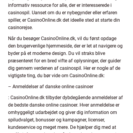
informativ ressource for alle, der er interesserede i
casinospil. Uanset om du er nybegynder eller erfaren
spiller, er CasinoOnline.dk det ideelle sted at starte din
casinorejse.
Når du besøger CasinoOnline.dk, vil du først opdage
den brugervenlige hjemmeside, der er let at navigere og
byder på et moderne design. Du vil straks blive
præsenteret for en bred vifte af oplysninger, der guider
dig gennem verdenen af casinospil. Her er nogle af de
vigtigste ting, du bør vide om CasinoOnline.dk:
– Anmeldelser af danske online casinoer
: CasinoOnline.dk tilbyder dybdegående anmeldelser af
de bedste danske online casinoer. Hver anmeldelse er
omhyggeligt udarbejdet og giver dig information om
spiludvalget, bonusser og kampagner, licenser,
kundeservice og meget mere. De hjælper dig med at