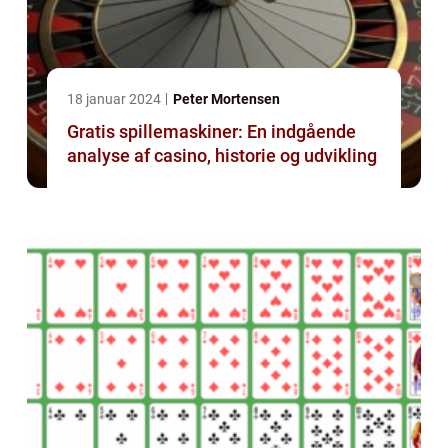
18 januar 2024
Peter Mortensen
Gratis spillemaskiner: En indgående
analyse af casino, historie og udvikling