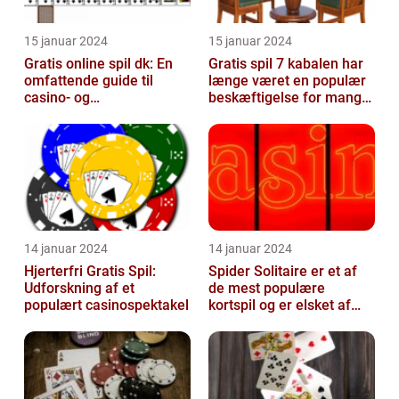
15 januar 2024
15 januar 2024
Gratis online spil dk: En
Gratis spil 7 kabalen har
omfattende guide til
længe været en populær
casino- og
beskæftigelse for mange,
spilinteresserede
der interesserer sig for
c...
14 januar 2024
14 januar 2024
Hjerterfri Gratis Spil:
Spider Solitaire er et af
Udforskning af et
de mest populære
populært casinospektakel
kortspil og er elsket af
casino og spil entusiaster
over ...