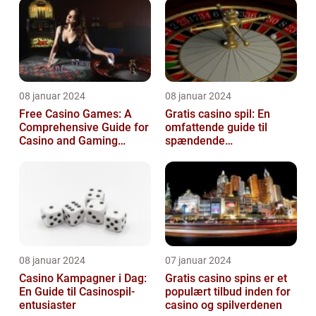
af gratis casinospil
08 januar 2024
08 januar 2024
Free Casino Games: A
Gratis casino spil: En
Comprehensive Guide for
omfattende guide til
Casino and Gaming
spændende
Enthusiasts
spiloplevelser
08 januar 2024
07 januar 2024
Casino Kampagner i Dag:
Gratis casino spins er et
En Guide til Casinospil-
populært tilbud inden for
entusiaster
casino og spilverdenen