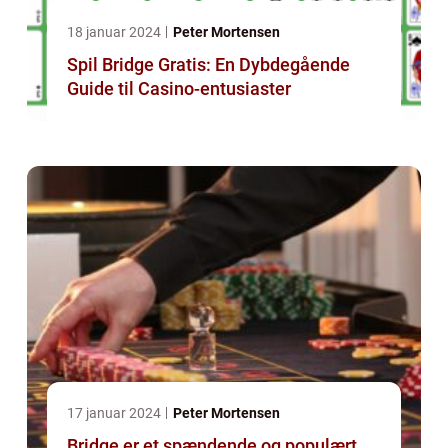
18 januar 2024
Peter Mortensen
Spil Bridge Gratis: En Dybdegående
Guide til Casino-entusiaster
17 januar 2024
Peter Mortensen
Bridge er et spændende og populært