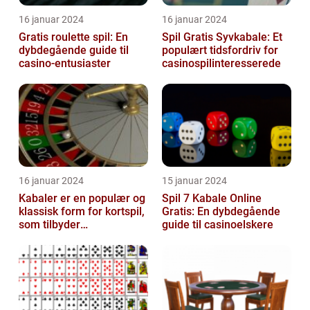
16 januar 2024
16 januar 2024
Gratis roulette spil: En
Spil Gratis Syvkabale: Et
dybdegående guide til
populært tidsfordriv for
casino-entusiaster
casinospilinteresserede
16 januar 2024
15 januar 2024
Kabaler er en populær og
Spil 7 Kabale Online
klassisk form for kortspil,
Gratis: En dybdegående
som tilbyder
guide til casinoelskere
underholdning og
udfordring i mang...