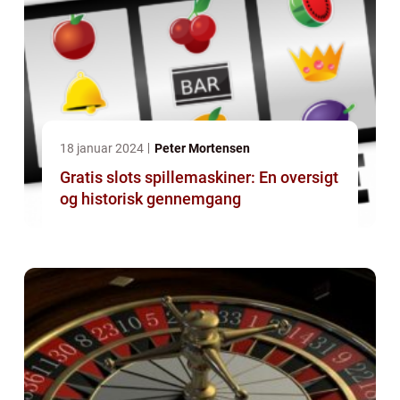
18 januar 2024
Peter Mortensen
Gratis slots spillemaskiner: En oversigt
og historisk gennemgang