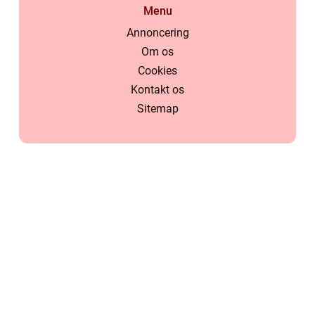
Menu
Annoncering
Om os
Cookies
Kontakt os
Sitemap