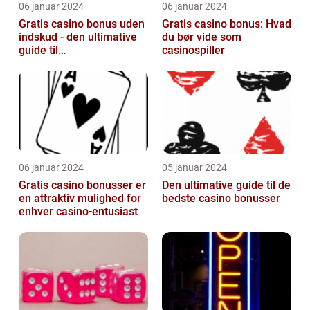
06 januar 2024
06 januar 2024
Gratis casino bonus uden
Gratis casino bonus: Hvad
indskud - den ultimative
du bør vide som
guide til
casinospiller
casinoentusiaster
06 januar 2024
05 januar 2024
Gratis casino bonusser er
Den ultimative guide til de
en attraktiv mulighed for
bedste casino bonusser
enhver casino-entusiast