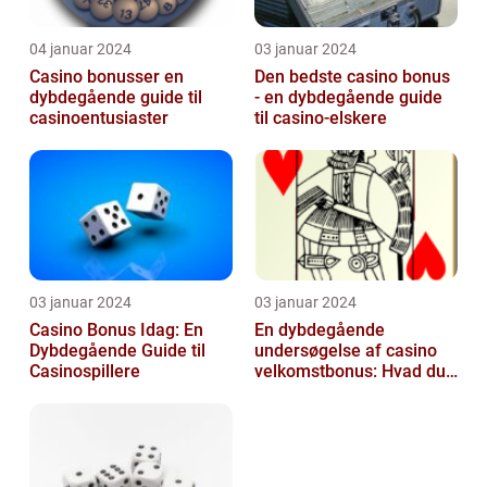
04 januar 2024
03 januar 2024
Casino bonusser en
Den bedste casino bonus
dybdegående guide til
- en dybdegående guide
casinoentusiaster
til casino-elskere
03 januar 2024
03 januar 2024
Casino Bonus Idag: En
En dybdegående
Dybdegående Guide til
undersøgelse af casino
Casinospillere
velkomstbonus: Hvad du
skal vide før du begynder
at spille