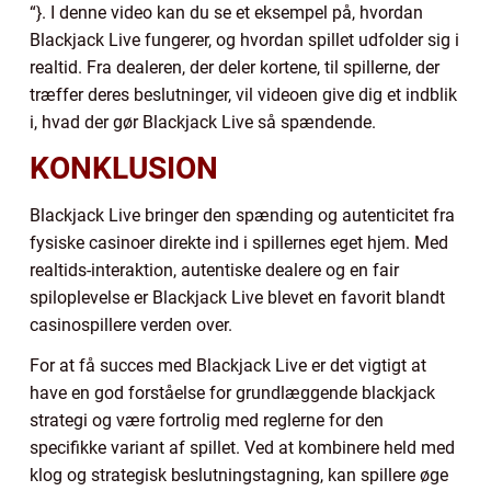
“}. I denne video kan du se et eksempel på, hvordan
Blackjack Live fungerer, og hvordan spillet udfolder sig i
realtid. Fra dealeren, der deler kortene, til spillerne, der
træffer deres beslutninger, vil videoen give dig et indblik
i, hvad der gør Blackjack Live så spændende.
KONKLUSION
Blackjack Live bringer den spænding og autenticitet fra
fysiske casinoer direkte ind i spillernes eget hjem. Med
realtids-interaktion, autentiske dealere og en fair
spiloplevelse er Blackjack Live blevet en favorit blandt
casinospillere verden over.
For at få succes med Blackjack Live er det vigtigt at
have en god forståelse for grundlæggende blackjack
strategi og være fortrolig med reglerne for den
specifikke variant af spillet. Ved at kombinere held med
klog og strategisk beslutningstagning, kan spillere øge