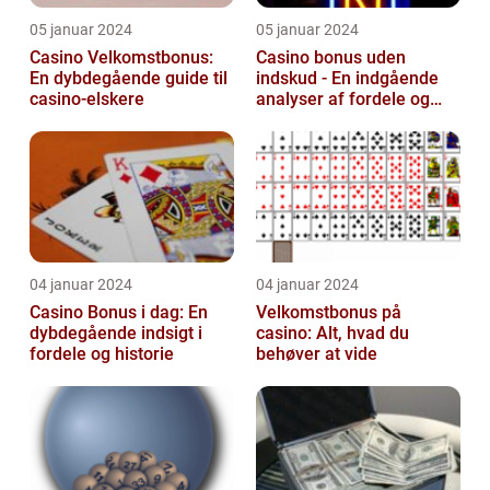
05 januar 2024
05 januar 2024
Casino Velkomstbonus:
Casino bonus uden
En dybdegående guide til
indskud - En indgående
casino-elskere
analyser af fordele og
udviklingen over tid
04 januar 2024
04 januar 2024
Casino Bonus i dag: En
Velkomstbonus på
dybdegående indsigt i
casino: Alt, hvad du
fordele og historie
behøver at vide