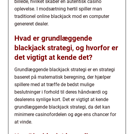
billede, hvilket skaber en autentisk casino
oplevelse. I modsætning hertil spiller man
traditionel online blackjack mod en computer
genereret dealer.
Hvad er grundlæggende
blackjack strategi, og hvorfor er
det vigtigt at kende det?
Grundlæggende blackjack strategi er en strategi
baseret på matematisk beregning, der hjælper
spillere med at træffe de bedst mulige
beslutninger i forhold til deres håndværdi og
dealerens synlige kort. Det er vigtigt at kende
grundlæggende blackjack strategi, da det kan
minimere casinofordelen og øge ens chancer for
at vinde.