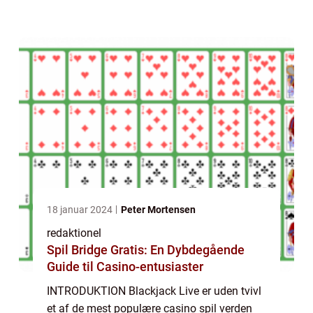
artikel vil vi udforske og præsentere
Blackjack Live i dybden, og diskutere ...
18 januar 2024
Peter Mortensen
redaktionel
Spil Bridge Gratis: En Dybdegående
Guide til Casino-entusiaster
INTRODUKTION Blackjack Live er uden tvivl
et af de mest populære casino spil verden