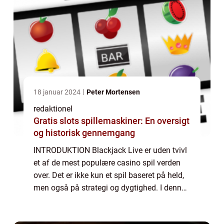
18 januar 2024
Peter Mortensen
redaktionel
Gratis slots spillemaskiner: En oversigt
og historisk gennemgang
INTRODUKTION Blackjack Live er uden tvivl
et af de mest populære casino spil verden
over. Det er ikke kun et spil baseret på held,
men også på strategi og dygtighed. I denne
artikel vil vi udforske og præsentere
Blackjack Live i dybden, og diskutere ...