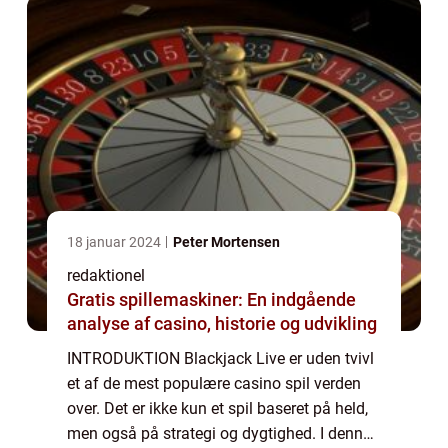
18 januar 2024
Peter Mortensen
redaktionel
Gratis spillemaskiner: En indgående
analyse af casino, historie og udvikling
INTRODUKTION Blackjack Live er uden tvivl
et af de mest populære casino spil verden
over. Det er ikke kun et spil baseret på held,
men også på strategi og dygtighed. I denne