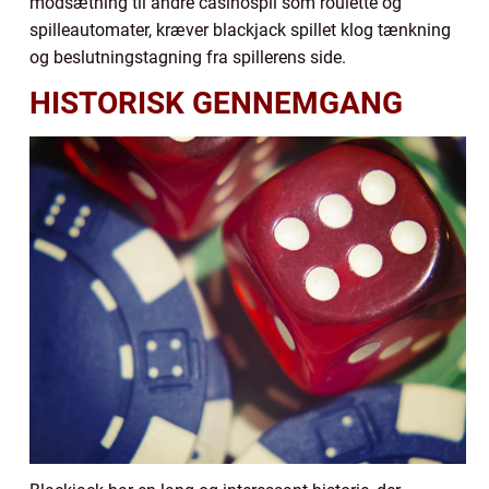
modsætning til andre casinospil som roulette og
spilleautomater, kræver blackjack spillet klog tænkning
og beslutningstagning fra spillerens side.
HISTORISK GENNEMGANG