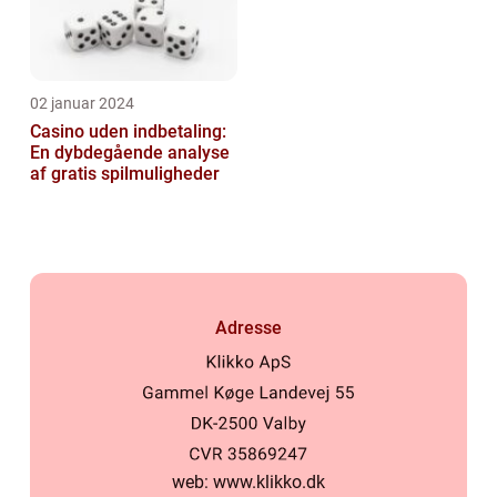
02 januar 2024
Casino uden indbetaling:
En dybdegående analyse
af gratis spilmuligheder
Adresse
web:
www.klikko.dk