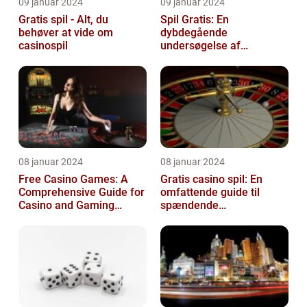
09 januar 2024
09 januar 2024
Gratis spil - Alt, du
Spil Gratis: En
behøver at vide om
dybdegående
casinospil
undersøgelse af
fordelene og udviklingen
af gratis casinospil
08 januar 2024
08 januar 2024
Free Casino Games: A
Gratis casino spil: En
Comprehensive Guide for
omfattende guide til
Casino and Gaming
spændende
Enthusiasts
spiloplevelser