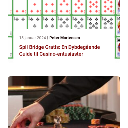
18 januar 2024
Peter Mortensen
Spil Bridge Gratis: En Dybdegående
Guide til Casino-entusiaster