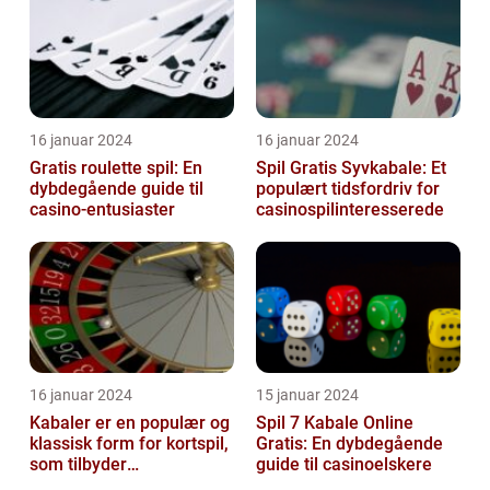
16 januar 2024
16 januar 2024
Gratis roulette spil: En
Spil Gratis Syvkabale: Et
dybdegående guide til
populært tidsfordriv for
casino-entusiaster
casinospilinteresserede
16 januar 2024
15 januar 2024
Kabaler er en populær og
Spil 7 Kabale Online
klassisk form for kortspil,
Gratis: En dybdegående
som tilbyder
guide til casinoelskere
underholdning og