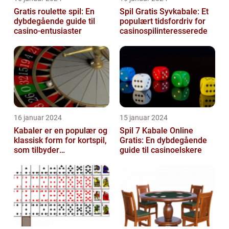
Gratis roulette spil: En
Spil Gratis Syvkabale: Et
dybdegående guide til
populært tidsfordriv for
casino-entusiaster
casinospilinteresserede
16 januar 2024
15 januar 2024
Kabaler er en populær og
Spil 7 Kabale Online
klassisk form for kortspil,
Gratis: En dybdegående
som tilbyder
guide til casinoelskere
underholdning og
udfordring i mang...