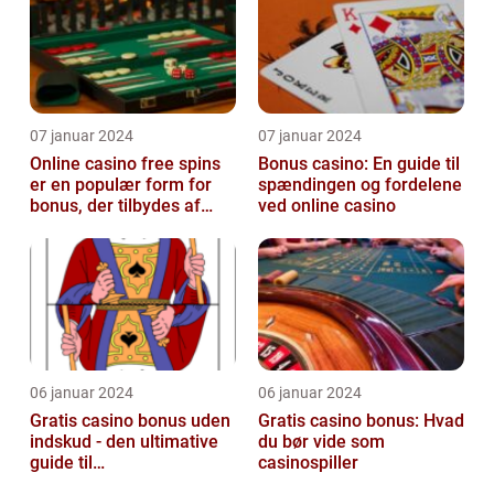
07 januar 2024
07 januar 2024
Online casino free spins
Bonus casino: En guide til
er en populær form for
spændingen og fordelene
bonus, der tilbydes af
ved online casino
mange online casinoer
06 januar 2024
06 januar 2024
Gratis casino bonus uden
Gratis casino bonus: Hvad
indskud - den ultimative
du bør vide som
guide til
casinospiller
casinoentusiaster