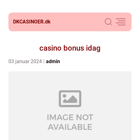
DKCASINOER.
dk
casino bonus idag
03 januar 2024
admin