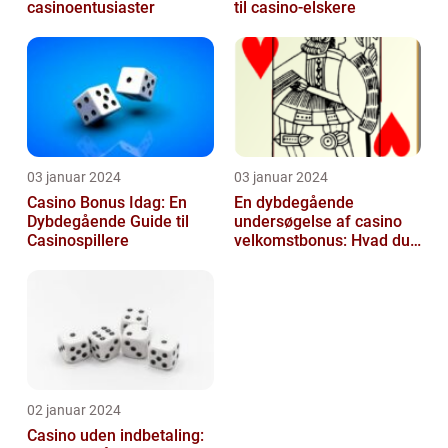
casinoentusiaster
til casino-elskere
03 januar 2024
03 januar 2024
Casino Bonus Idag: En
En dybdegående
Dybdegående Guide til
undersøgelse af casino
Casinospillere
velkomstbonus: Hvad du
skal vide før du begynder
at spille
02 januar 2024
Casino uden indbetaling: