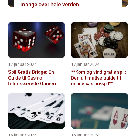
mange over hele verden
17 januar 2024
17 januar 2024
Spil Gratis Bridge: En
**Kom og vind gratis spil:
Guide til Casino-
Den ultimative guide til
Interesserede Gamere
online casino-spil**
16 januar 2024
16 januar 2024