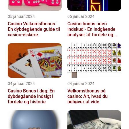
05 januar 2024
05 januar 2024
Casino Velkomstbonus:
Casino bonus uden
En dybdegående guide til
indskud - En indgående
casino-elskere
analyser af fordele og
udviklingen over tid
04 januar 2024
04 januar 2024
Casino Bonus i dag: En
Velkomstbonus på
dybdegående indsigt i
casino: Alt, hvad du
fordele og historie
behøver at vide