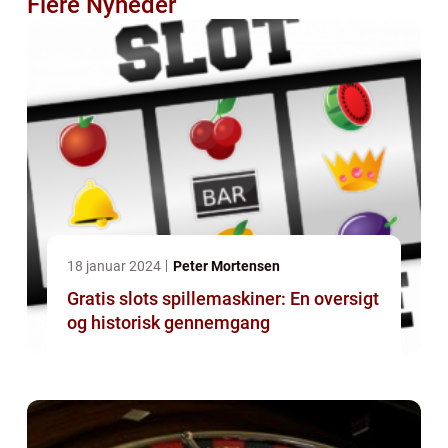
Flere Nyheder
18 januar 2024
Peter Mortensen
Gratis slots spillemaskiner: En oversigt
og historisk gennemgang