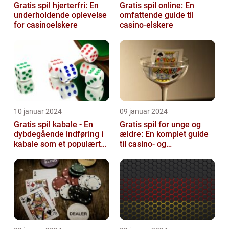
Gratis spil hjerterfri: En
Gratis spil online: En
underholdende oplevelse
omfattende guide til
for casinoelskere
casino-elskere
10 januar 2024
09 januar 2024
Gratis spil kabale - En
Gratis spil for unge og
dybdegående indføring i
ældre: En komplet guide
kabale som et populært
til casino- og
og underholdende casino
spilinteresserede
spil...