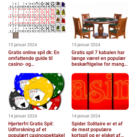
udfordring i mang...
15 januar 2024
15 januar 2024
Gratis online spil dk: En
Gratis spil 7 kabalen har
omfattende guide til
længe været en populær
casino- og
beskæftigelse for mange,
spilinteresserede
der interesserer sig for
c...
14 januar 2024
14 januar 2024
Hjerterfri Gratis Spil:
Spider Solitaire er et af
Udforskning af et
de mest populære
populært casinospektakel
kortspil og er elsket af