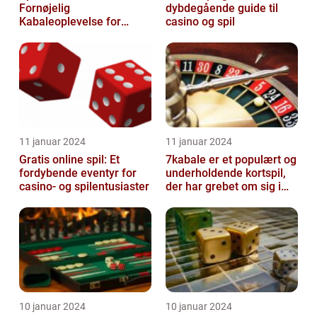
Fornøjelig
dybdegående guide til
Kabaleoplevelse for
casino og spil
Casino-entusiaster
11 januar 2024
11 januar 2024
Gratis online spil: Et
7kabale er et populært og
fordybende eventyr for
underholdende kortspil,
casino- og spilentusiaster
der har grebet om sig i
casinoverdenen
10 januar 2024
10 januar 2024