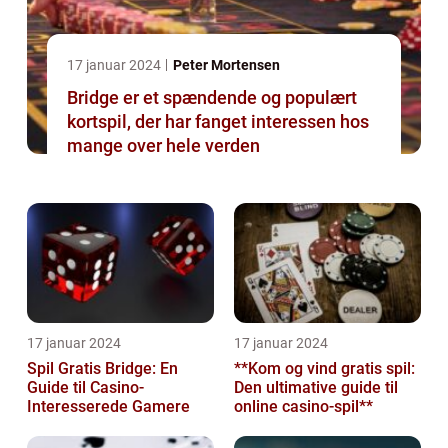
17 januar 2024
Peter Mortensen
Bridge er et spændende og populært
kortspil, der har fanget interessen hos
mange over hele verden
17 januar 2024
17 januar 2024
Spil Gratis Bridge: En
**Kom og vind gratis spil:
Guide til Casino-
Den ultimative guide til
Interesserede Gamere
online casino-spil**