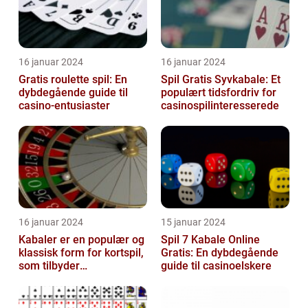
16 januar 2024
16 januar 2024
Gratis roulette spil: En
Spil Gratis Syvkabale: Et
dybdegående guide til
populært tidsfordriv for
casino-entusiaster
casinospilinteresserede
16 januar 2024
15 januar 2024
Kabaler er en populær og
Spil 7 Kabale Online
klassisk form for kortspil,
Gratis: En dybdegående
som tilbyder
guide til casinoelskere
underholdning og
udfordring i mang...