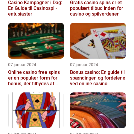
Casino Kampagner i Dag:
Gratis casino spins er et
En Guide til Casinospil-
populært tilbud inden for
entusiaster
casino og spilverdenen
07 januar 2024
07 januar 2024
Online casino free spins
Bonus casino: En guide til
er en populær form for
spændingen og fordelene
bonus, der tilbydes af
ved online casino
mange online casinoer