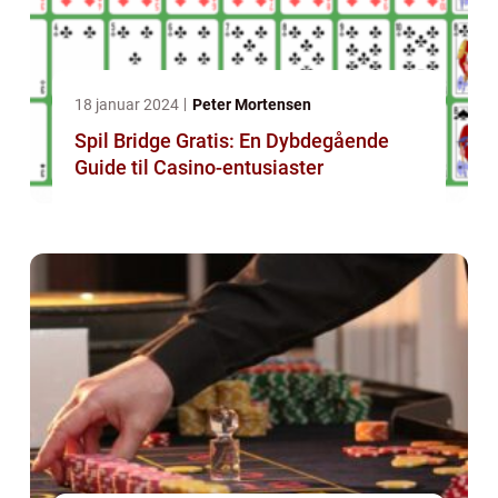
18 januar 2024
Peter Mortensen
Spil Bridge Gratis: En Dybdegående
Guide til Casino-entusiaster