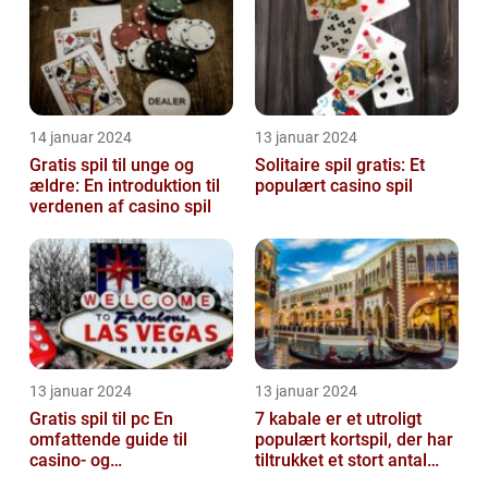
14 januar 2024
13 januar 2024
Gratis spil til unge og
Solitaire spil gratis: Et
ældre: En introduktion til
populært casino spil
verdenen af casino spil
13 januar 2024
13 januar 2024
Gratis spil til pc En
7 kabale er et utroligt
omfattende guide til
populært kortspil, der har
casino- og
tiltrukket et stort antal
spilinteresserede
casino- og spilinteress...