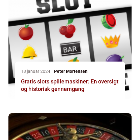
18 januar 2024
Peter Mortensen
Gratis slots spillemaskiner: En oversigt
og historisk gennemgang