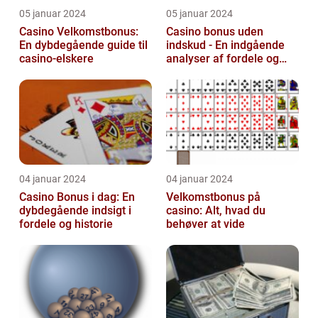
05 januar 2024
05 januar 2024
Casino Velkomstbonus:
Casino bonus uden
En dybdegående guide til
indskud - En indgående
casino-elskere
analyser af fordele og
udviklingen over tid
04 januar 2024
04 januar 2024
Casino Bonus i dag: En
Velkomstbonus på
dybdegående indsigt i
casino: Alt, hvad du
fordele og historie
behøver at vide