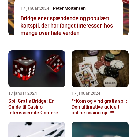
17 januar 2024
Peter Mortensen
Bridge er et spændende og populært
kortspil, der har fanget interessen hos
mange over hele verden
17 januar 2024
17 januar 2024
Spil Gratis Bridge: En
**Kom og vind gratis spil:
Guide til Casino-
Den ultimative guide til
Interesserede Gamere
online casino-spil**