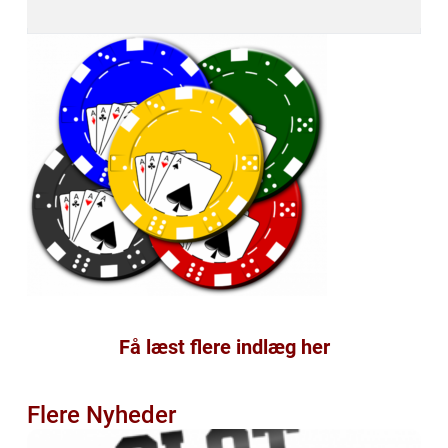
Få læst flere indlæg her
Flere Nyheder