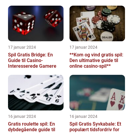
17 januar 2024
17 januar 2024
Spil Gratis Bridge: En
**Kom og vind gratis spil:
Guide til Casino-
Den ultimative guide til
Interesserede Gamere
online casino-spil**
16 januar 2024
16 januar 2024
Gratis roulette spil: En
Spil Gratis Syvkabale: Et
dybdegående guide til
populært tidsfordriv for