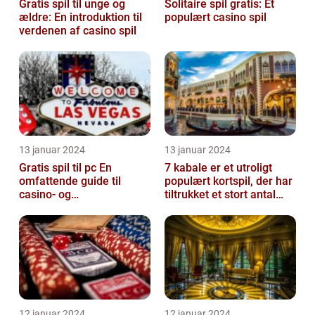
Gratis spil til unge og
Solitaire spil gratis: Et
ældre: En introduktion til
populært casino spil
verdenen af casino spil
13 januar 2024
13 januar 2024
Gratis spil til pc En
7 kabale er et utroligt
omfattende guide til
populært kortspil, der har
casino- og
tiltrukket et stort antal
spilinteresserede
casino- og spilinteress...
12 januar 2024
12 januar 2024