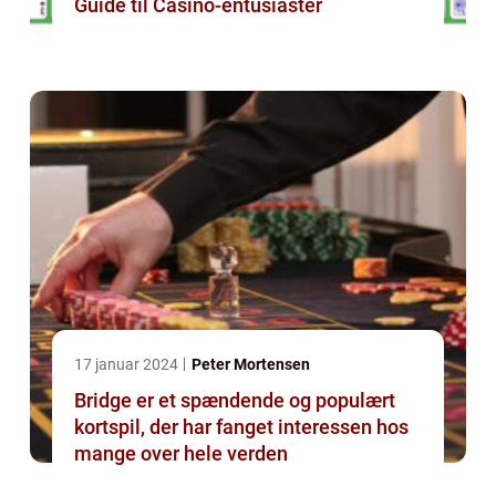
Guide til Casino-entusiaster
17 januar 2024
Peter Mortensen
Bridge er et spændende og populært
kortspil, der har fanget interessen hos
mange over hele verden