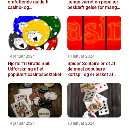
omfattende guide til
længe været en populær
casino- og
beskæftigelse for mange,
spilinteresserede
der interesserer sig for
c...
14 januar 2024
14 januar 2024
Hjerterfri Gratis Spil:
Spider Solitaire er et af
Udforskning af et
de mest populære
populært casinospektakel
kortspil og er elsket af
casino og spil entusiaster
over ...
14 januar 2024
13 januar 2024