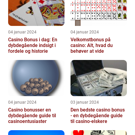
04 januar 2024
04 januar 2024
Casino Bonus i dag: En
Velkomstbonus på
dybdegående indsigt i
casino: Alt, hvad du
fordele og historie
behøver at vide
04 januar 2024
03 januar 2024
Casino bonusser en
Den bedste casino bonus
dybdegående guide til
- en dybdegående guide
casinoentusiaster
til casino-elskere