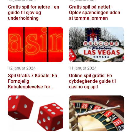
Gratis spil for ældre - en
Gratis spil på nettet -
guide til sjov og
Oplev spændingen uden
underholdning
at tømme lommen
12 januar 2024
11 januar 2024
Spil Gratis 7 Kabale: En
Online spil gratis: En
Fornøjelig
dybdegående guide til
Kabaleoplevelse for
casino og spil
Casino-entusiaster