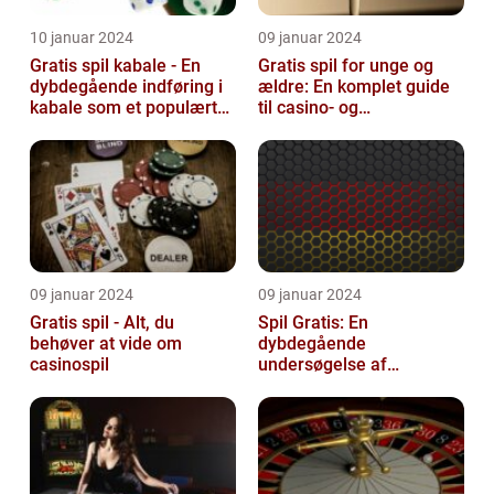
10 januar 2024
09 januar 2024
Gratis spil kabale - En
Gratis spil for unge og
dybdegående indføring i
ældre: En komplet guide
kabale som et populært
til casino- og
og underholdende casino
spilinteresserede
spil...
09 januar 2024
09 januar 2024
Gratis spil - Alt, du
Spil Gratis: En
behøver at vide om
dybdegående
casinospil
undersøgelse af
fordelene og udviklingen
af gratis casinospil