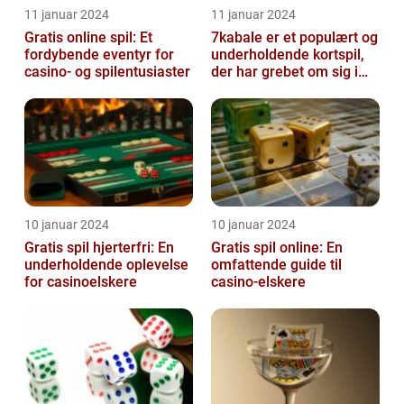
11 januar 2024
11 januar 2024
Gratis online spil: Et
7kabale er et populært og
fordybende eventyr for
underholdende kortspil,
casino- og spilentusiaster
der har grebet om sig i
casinoverdenen
10 januar 2024
10 januar 2024
Gratis spil hjerterfri: En
Gratis spil online: En
underholdende oplevelse
omfattende guide til
for casinoelskere
casino-elskere