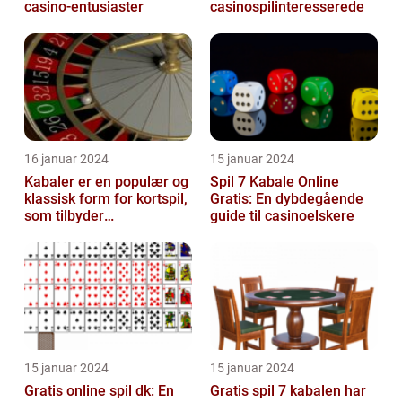
casino-entusiaster
casinospilinteresserede
16 januar 2024
15 januar 2024
Kabaler er en populær og
Spil 7 Kabale Online
klassisk form for kortspil,
Gratis: En dybdegående
som tilbyder
guide til casinoelskere
underholdning og
udfordring i mang...
15 januar 2024
15 januar 2024
Gratis online spil dk: En
Gratis spil 7 kabalen har