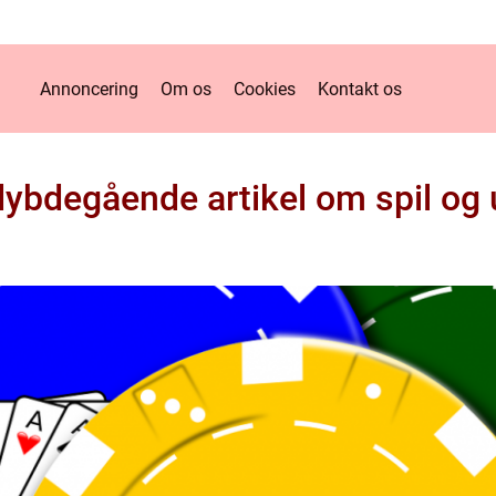
Annoncering
Om os
Cookies
Kontakt os
dybdegående artikel om spil og