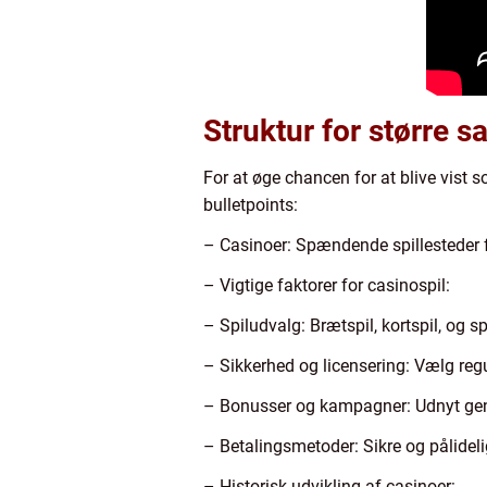
Struktur for større s
For at øge chancen for at blive vist s
bulletpoints:
– Casinoer: Spændende spillesteder 
– Vigtige faktorer for casinospil:
– Spiludvalg: Brætspil, kortspil, og s
– Sikkerhed og licensering: Vælg reg
– Bonusser og kampagner: Udnyt gen
– Betalingsmetoder: Sikre og pålidel
– Historisk udvikling af casinoer: