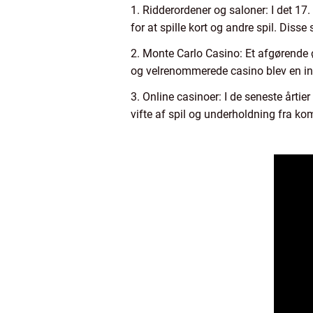
1. Ridderordener og saloner: I det 1
for at spille kort og andre spil. Diss
2. Monte Carlo Casino: Et afgørende 
og velrenommerede casino blev en inte
3. Online casinoer: I de seneste årtie
vifte af spil og underholdning fra ko