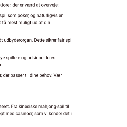
torer, der er værd at overveje:
tspil som poker, og naturligvis en
at få mest muligt ud af din
dt udbyderorgan. Dette sikrer fair spil
ye spillere og belønne deres
d.
r, der passer til dine behov. Vær
eret. Fra kinesiske mahjong-spil til
pt med casinoer, som vi kender det i