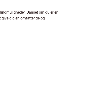
blingmuligheder. Uanset om du er en
 at give dig en omfattende og