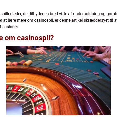
illesteder, der tilbyder en bred vifte af underholdning og gam
fter at lære mere om casinospil, er denne artikel skræddersyet til
f casinoer.
de om casinospil?