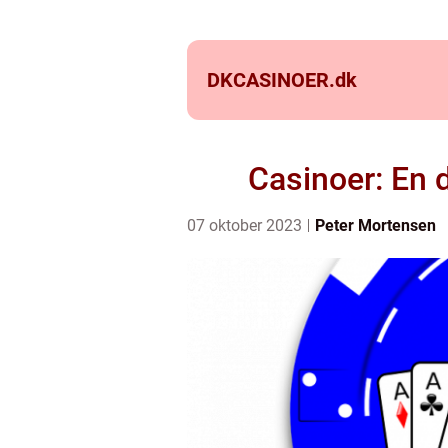
DKCASINOER.
dk
Casinoer: En 
07 oktober 2023
Peter Mortensen