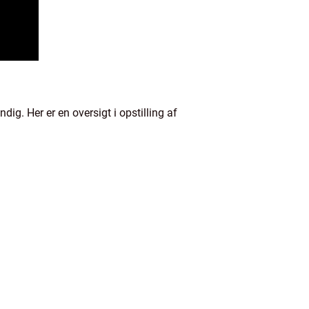
dig. Her er en oversigt i opstilling af