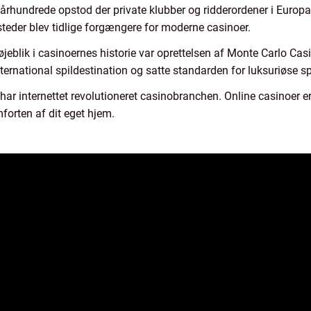
7. århundrede opstod der private klubber og ridderordener i Eu
e steder blev tidlige forgængere for moderne casinoer.
øjeblik i casinoernes historie var oprettelsen af Monte Carlo Ca
rnational spildestination og satte standarden for luksuriøse spi
r har internettet revolutioneret casinobranchen. Online casinoer e
mforten af dit eget hjem.