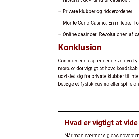
– Private klubber og ridderordener
– Monte Carlo Casino: En milepæl fo
– Online casinoer: Revolutionen af 
Konklusion
Casinoer er en spændende verden fyld
mere, er det vigtigt at have kendskab
udviklet sig fra private klubber til i
besøge et fysisk casino eller spille o
Hvad er vigtigt at vid
Når man nærmer sig casinoverdenen, 