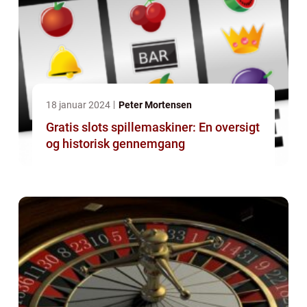
18 januar 2024
Peter Mortensen
Gratis slots spillemaskiner: En oversigt
og historisk gennemgang