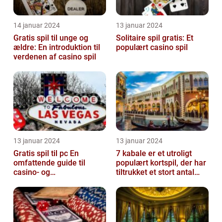
14 januar 2024
13 januar 2024
Gratis spil til unge og
Solitaire spil gratis: Et
ældre: En introduktion til
populært casino spil
verdenen af casino spil
13 januar 2024
13 januar 2024
Gratis spil til pc En
7 kabale er et utroligt
omfattende guide til
populært kortspil, der har
casino- og
tiltrukket et stort antal
spilinteresserede
casino- og spilinteress...