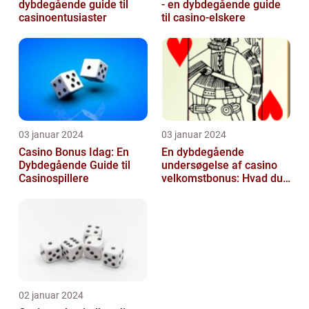
dybdegående guide til
- en dybdegående guide
casinoentusiaster
til casino-elskere
03 januar 2024
03 januar 2024
Casino Bonus Idag: En
En dybdegående
Dybdegående Guide til
undersøgelse af casino
Casinospillere
velkomstbonus: Hvad du
skal vide før du begynder
at spille
02 januar 2024