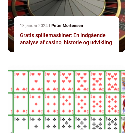
18 januar 2024
Peter Mortensen
Gratis spillemaskiner: En indgående
analyse af casino, historie og udvikling