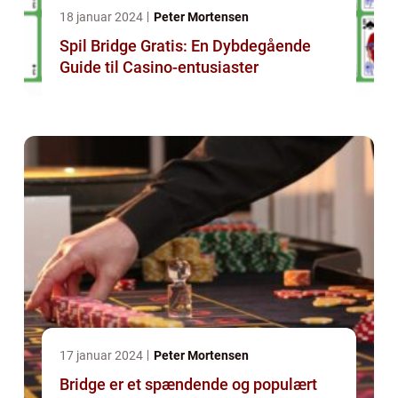
18 januar 2024
Peter Mortensen
Spil Bridge Gratis: En Dybdegående
Guide til Casino-entusiaster
17 januar 2024
Peter Mortensen
Bridge er et spændende og populært