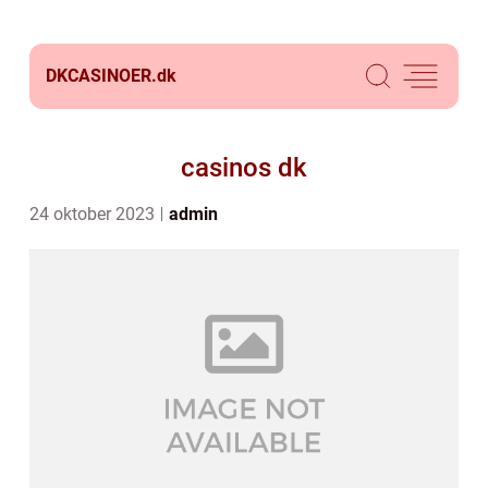
DKCASINOER.
dk
casinos dk
24 oktober 2023
admin