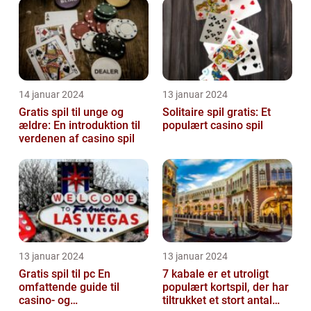
over ...
14 januar 2024
13 januar 2024
Gratis spil til unge og
Solitaire spil gratis: Et
ældre: En introduktion til
populært casino spil
verdenen af casino spil
13 januar 2024
13 januar 2024
Gratis spil til pc En
7 kabale er et utroligt
omfattende guide til
populært kortspil, der har
casino- og
tiltrukket et stort antal