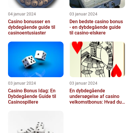
04 januar 2024
03 januar 2024
Casino bonusser en
Den bedste casino bonus
dybdegående guide til
- en dybdegående guide
casinoentusiaster
til casino-elskere
03 januar 2024
03 januar 2024
Casino Bonus Idag: En
En dybdegående
Dybdegående Guide til
undersøgelse af casino
Casinospillere
velkomstbonus: Hvad du
skal vide før du begynder
at spille