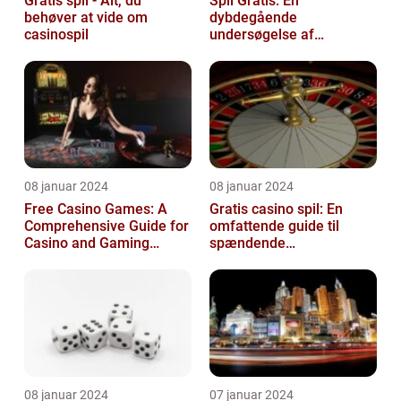
Gratis spil - Alt, du
Spil Gratis: En
behøver at vide om
dybdegående
casinospil
undersøgelse af
fordelene og udviklingen
af gratis casinospil
08 januar 2024
08 januar 2024
Free Casino Games: A
Gratis casino spil: En
Comprehensive Guide for
omfattende guide til
Casino and Gaming
spændende
Enthusiasts
spiloplevelser
08 januar 2024
07 januar 2024