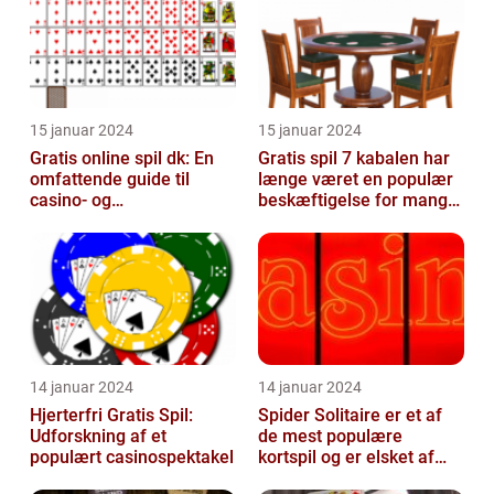
15 januar 2024
15 januar 2024
Gratis online spil dk: En
Gratis spil 7 kabalen har
omfattende guide til
længe været en populær
casino- og
beskæftigelse for mange,
spilinteresserede
der interesserer sig for
c...
14 januar 2024
14 januar 2024
Hjerterfri Gratis Spil:
Spider Solitaire er et af
Udforskning af et
de mest populære
populært casinospektakel
kortspil og er elsket af
casino og spil entusiaster