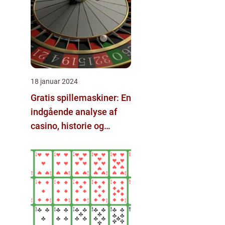
18 januar 2024
Gratis spillemaskiner: En
indgående analyse af
casino, historie og
udvikling