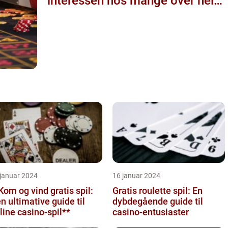
interessen hos mange over hele
verden
 januar 2024
16 januar 2024
Kom og vind gratis spil:
Gratis roulette spil: En
n ultimative guide til
dybdegående guide til
line casino-spil**
casino-entusiaster