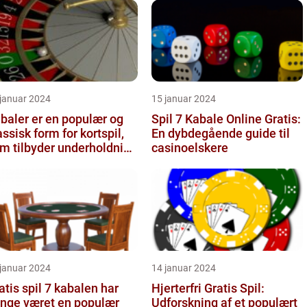
 januar 2024
15 januar 2024
baler er en populær og
Spil 7 Kabale Online Gratis:
assisk form for kortspil,
En dybdegående guide til
m tilbyder underholdning
casinoelskere
 udfordring i mang...
 januar 2024
14 januar 2024
atis spil 7 kabalen har
Hjerterfri Gratis Spil:
nge været en populær
Udforskning af et populært