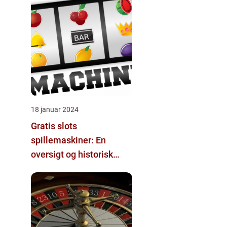
18 januar 2024
Gratis slots
spillemaskiner: En
oversigt og historisk
gennemgang