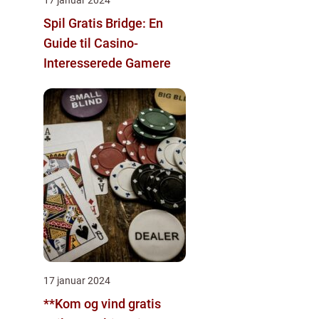
Spil Gratis Bridge: En
Guide til Casino-
Interesserede Gamere
17 januar 2024
**Kom og vind gratis