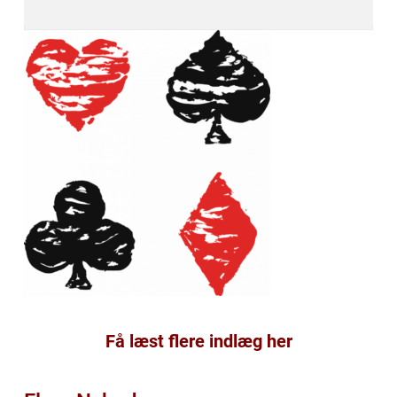
Få læst flere indlæg her