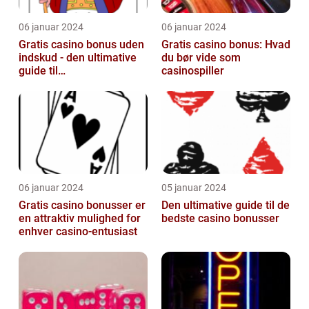
06 januar 2024
06 januar 2024
Gratis casino bonus uden
Gratis casino bonus: Hvad
indskud - den ultimative
du bør vide som
guide til
casinospiller
casinoentusiaster
06 januar 2024
05 januar 2024
Gratis casino bonusser er
Den ultimative guide til de
en attraktiv mulighed for
bedste casino bonusser
enhver casino-entusiast