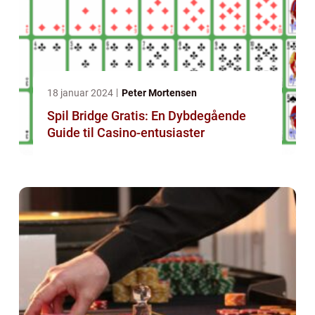
18 januar 2024
Peter Mortensen
Spil Bridge Gratis: En Dybdegående
Guide til Casino-entusiaster