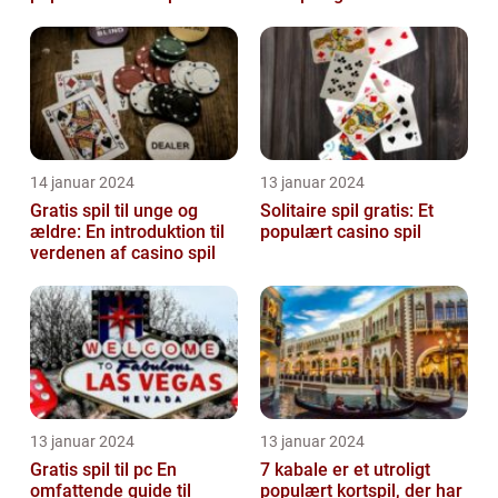
casino og spil entusiaster
over ...
14 januar 2024
13 januar 2024
Gratis spil til unge og
Solitaire spil gratis: Et
ældre: En introduktion til
populært casino spil
verdenen af casino spil
13 januar 2024
13 januar 2024
Gratis spil til pc En
7 kabale er et utroligt
omfattende guide til
populært kortspil, der har