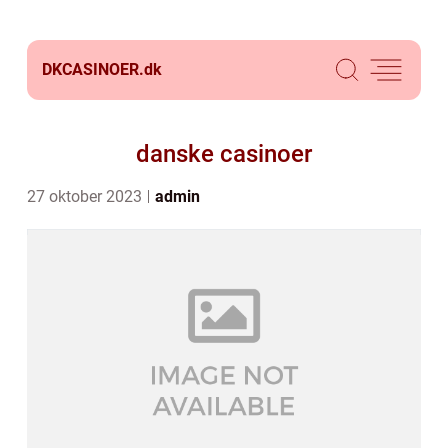
DKCASINOER.
dk
danske casinoer
27 oktober 2023
admin