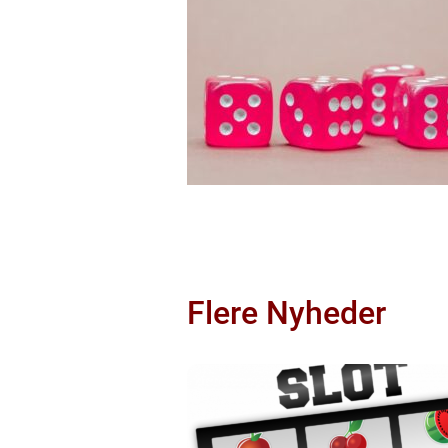
Flere Nyheder