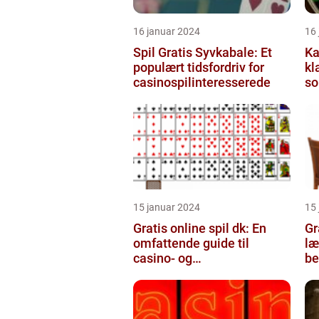
16 januar 2024
16
Spil Gratis Syvkabale: Et
Ka
populært tidsfordriv for
kl
casinospilinteresserede
so
og
15 januar 2024
15
Gratis online spil dk: En
Gr
omfattende guide til
læ
casino- og
be
spilinteresserede
de