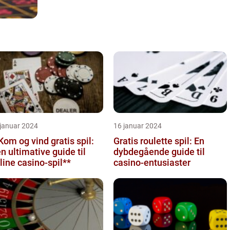
 januar 2024
16 januar 2024
Kom og vind gratis spil:
Gratis roulette spil: En
n ultimative guide til
dybdegående guide til
line casino-spil**
casino-entusiaster