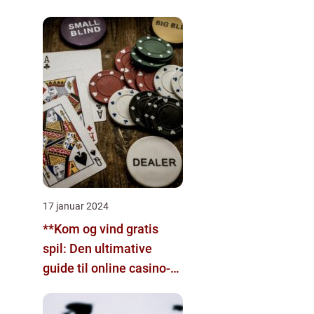
17 januar 2024
**Kom og vind gratis
spil: Den ultimative
guide til online casino-
spil**