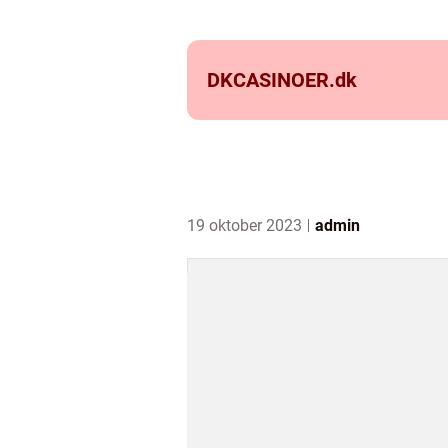
DKCASINOER.
dk
19 oktober 2023
admin