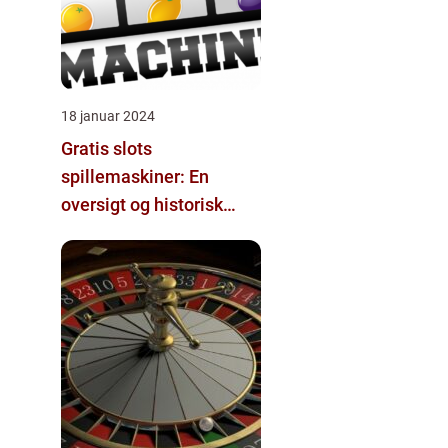
18 januar 2024
Gratis slots
spillemaskiner: En
oversigt og historisk
gennemgang