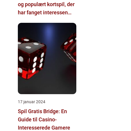
og populært kortspil, der
har fanget interessen
hos mange over hele
verden
17 januar 2024
Spil Gratis Bridge: En
Guide til Casino-
Interesserede Gamere