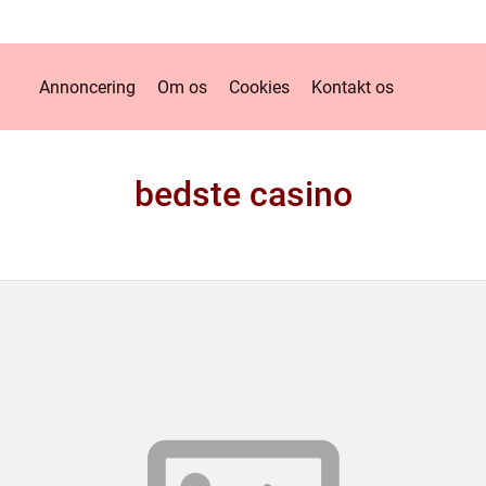
Annoncering
Om os
Cookies
Kontakt os
bedste casino