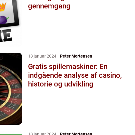
gennemgang
18 januar 2024
Peter Mortensen
Gratis spillemaskiner: En
indgående analyse af casino,
historie og udvikling
18 januar 2024
Peter Mortensen