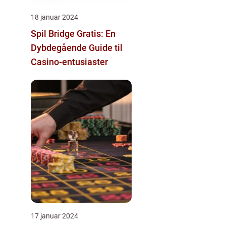
18 januar 2024
Spil Bridge Gratis: En
Dybdegående Guide til
Casino-entusiaster
17 januar 2024