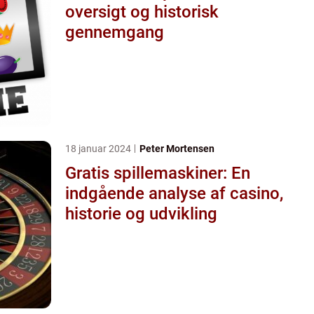
oversigt og historisk
gennemgang
18 januar 2024
Peter Mortensen
Gratis spillemaskiner: En
indgående analyse af casino,
historie og udvikling