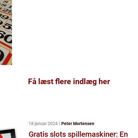
Få læst flere indlæg her
18 januar 2024
Peter Mortensen
Gratis slots spillemaskiner: En