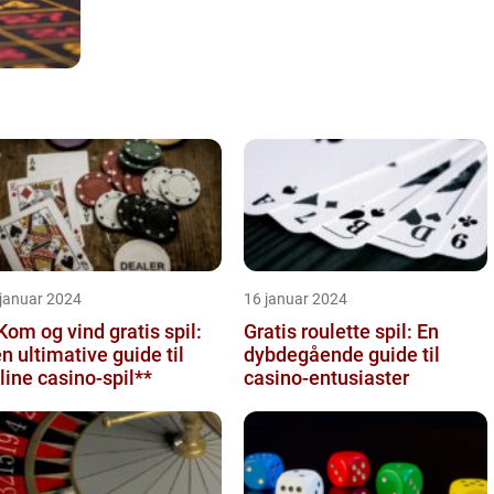
 januar 2024
16 januar 2024
Kom og vind gratis spil:
Gratis roulette spil: En
n ultimative guide til
dybdegående guide til
line casino-spil**
casino-entusiaster