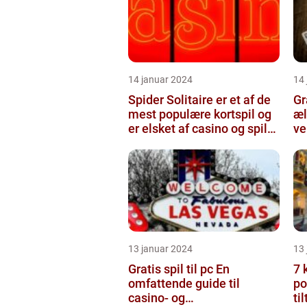
14 januar 2024
14
Spider Solitaire er et af de
Gr
mest populære kortspil og
æl
er elsket af casino og spil
ve
entusiaster over ...
13 januar 2024
13
Gratis spil til pc En
7 
omfattende guide til
po
casino- og
ti