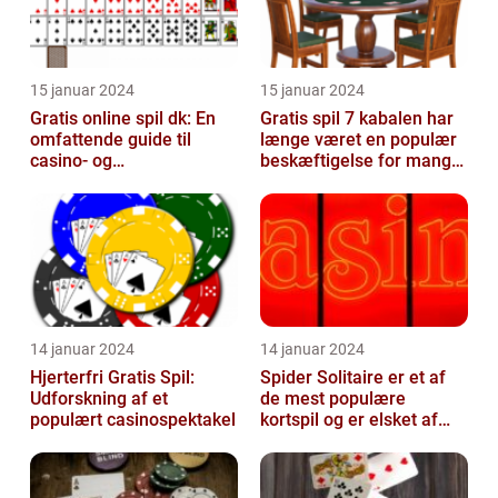
15 januar 2024
15 januar 2024
Gratis online spil dk: En
Gratis spil 7 kabalen har
omfattende guide til
længe været en populær
casino- og
beskæftigelse for mange,
spilinteresserede
der interesserer sig for
c...
14 januar 2024
14 januar 2024
Hjerterfri Gratis Spil:
Spider Solitaire er et af
Udforskning af et
de mest populære
populært casinospektakel
kortspil og er elsket af
casino og spil entusiaster
over ...