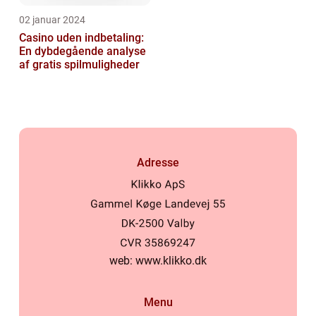
02 januar 2024
Casino uden indbetaling:
En dybdegående analyse
af gratis spilmuligheder
Adresse
web:
www.klikko.dk
Menu