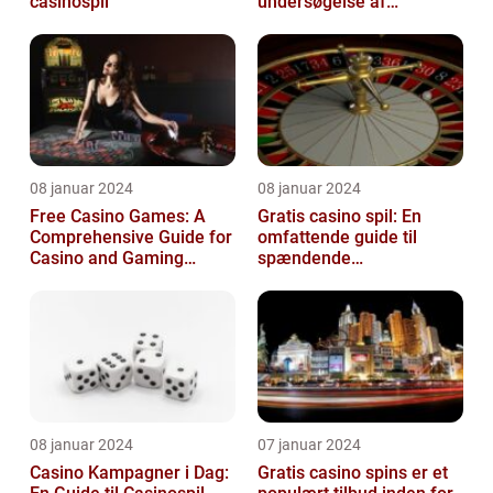
casinospil
undersøgelse af
fordelene og udviklingen
af gratis casinospil
08 januar 2024
08 januar 2024
Free Casino Games: A
Gratis casino spil: En
Comprehensive Guide for
omfattende guide til
Casino and Gaming
spændende
Enthusiasts
spiloplevelser
08 januar 2024
07 januar 2024
Casino Kampagner i Dag:
Gratis casino spins er et