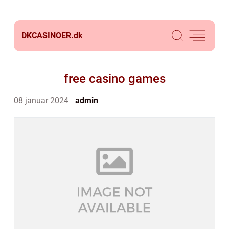
DKCASINOER.
dk
free casino games
08 januar 2024
admin