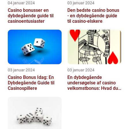
04 januar 2024
03 januar 2024
Casino bonusser en
Den bedste casino bonus
dybdegående guide til
- en dybdegående guide
casinoentusiaster
til casino-elskere
03 januar 2024
03 januar 2024
Casino Bonus Idag: En
En dybdegående
Dybdegående Guide til
undersøgelse af casino
Casinospillere
velkomstbonus: Hvad du
skal vide før du begynder
at spille