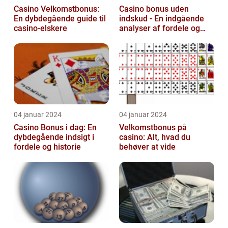
Casino Velkomstbonus:
Casino bonus uden
En dybdegående guide til
indskud - En indgående
casino-elskere
analyser af fordele og
udviklingen over tid
04 januar 2024
04 januar 2024
Casino Bonus i dag: En
Velkomstbonus på
dybdegående indsigt i
casino: Alt, hvad du
fordele og historie
behøver at vide