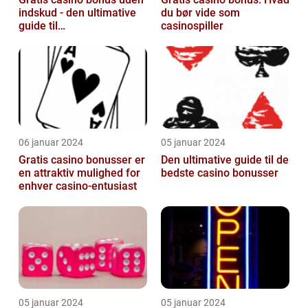
indskud - den ultimative
du bør vide som
guide til
casinospiller
casinoentusiaster
06 januar 2024
05 januar 2024
Gratis casino bonusser er
Den ultimative guide til de
en attraktiv mulighed for
bedste casino bonusser
enhver casino-entusiast
05 januar 2024
05 januar 2024