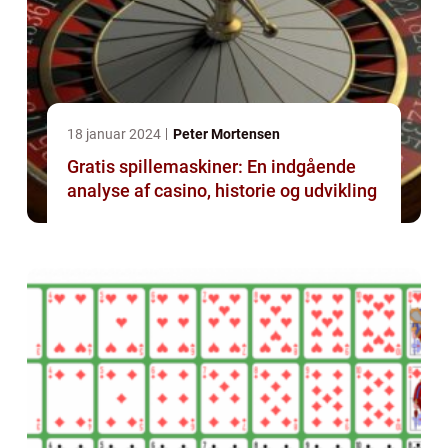
18 januar 2024
Peter Mortensen
Gratis spillemaskiner: En indgående
analyse af casino, historie og udvikling