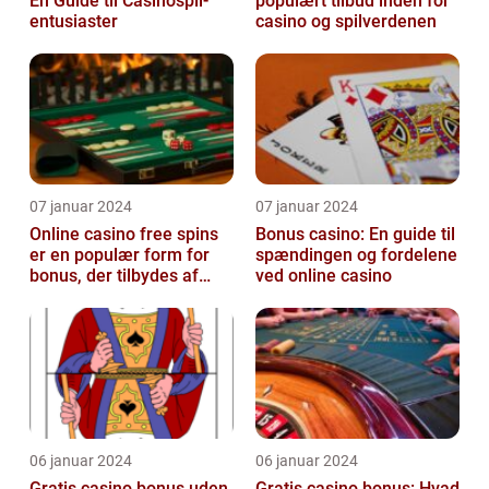
En Guide til Casinospil-
populært tilbud inden for
entusiaster
casino og spilverdenen
07 januar 2024
07 januar 2024
Online casino free spins
Bonus casino: En guide til
er en populær form for
spændingen og fordelene
bonus, der tilbydes af
ved online casino
mange online casinoer
06 januar 2024
06 januar 2024
Gratis casino bonus uden
Gratis casino bonus: Hvad