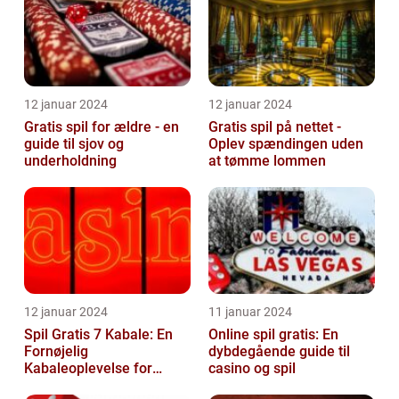
12 januar 2024
12 januar 2024
Gratis spil for ældre - en
Gratis spil på nettet -
guide til sjov og
Oplev spændingen uden
underholdning
at tømme lommen
12 januar 2024
11 januar 2024
Spil Gratis 7 Kabale: En
Online spil gratis: En
Fornøjelig
dybdegående guide til
Kabaleoplevelse for
casino og spil
Casino-entusiaster