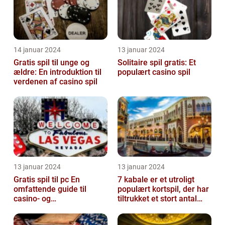
14 januar 2024
13 januar 2024
Gratis spil til unge og
Solitaire spil gratis: Et
ældre: En introduktion til
populært casino spil
verdenen af casino spil
13 januar 2024
13 januar 2024
Gratis spil til pc En
7 kabale er et utroligt
omfattende guide til
populært kortspil, der har
casino- og
tiltrukket et stort antal
spilinteresserede
casino- og spilinteress...