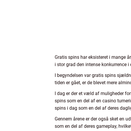
Gratis spins har eksisteret i mange år
i stor grad den intense konkurrence i
I begyndelsen var gratis spins sjældn
tiden er gået, er de blevet mere almin
I dag er der et væld af muligheder f
spins som en del af en casino turneri
spins i dag som en del af deres dagli
Gennem årene er der også sket en udvi
som en del af deres gameplay, hvilket