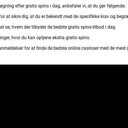
øgning efter gratis spins i dag, anbefaler vi, at du gør følgende:
for at sikre dig, at du er bekendt med de specifikke krav og begr
at se, hvem der tilbyder de bedste gratis spins-tilbud i dag.
ger, hvor du kan optjene ekstra gratis spins.
anmeldelser for at finde de bedste online casinoer med de mest g