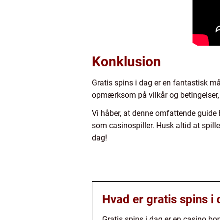
Konklusion
Gratis spins i dag er en fantastisk m
opmærksom på vilkår og betingelser, 
Vi håber, at denne omfattende guide har
som casinospiller. Husk altid at spill
dag!
Hvad er gratis spins i
Gratis spins i dag er en casino bon