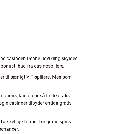
line casinoer. Denne udvikling skyldes
bonustilbud fra casinospillere.
r til særligt VIP-spillere. Men som
motions, kan du også finde gratis
ogle casinoer tilbyder endda gratis
forskellige former for gratis spins
rchancer.