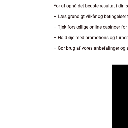
For at opnå det bedste resultat i din s
– Læs grundigt vilkår og betingelser 
– Tjek forskellige online casinoer for 
– Hold øje med promotions og turnerin
– Gør brug af vores anbefalinger og 