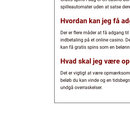
spilleautomater uden at satse der
Hvordan kan jeg få adg
Der er flere måder at få adgang ti
indbetaling på et online casino. 
kan få gratis spins som en belønn
Hvad skal jeg være o
Det er vigtigt at være opmærksom 
beløb du kan vinde og en tidsbegræ
undgå overraskelser.