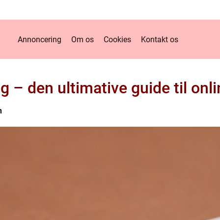
Annoncering
Om os
Cookies
Kontakt os
g – den ultimative guide til onl
n