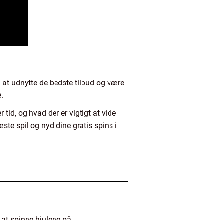
d at udnytte de bedste tilbud og være
.
 tid, og hvad der er vigtigt at vide
ste spil og nyd dine gratis spins i
r at spinne hjulene på