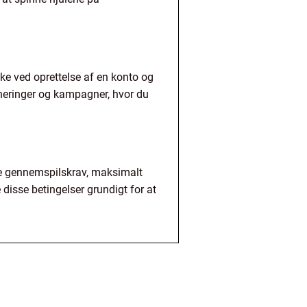
ke ved oprettelse af en konto og
neringer og kampagner, hvor du
tte gennemspilskrav, maksimalt
 disse betingelser grundigt for at