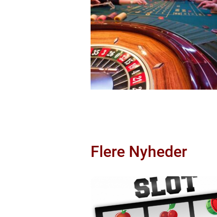
Flere Nyheder