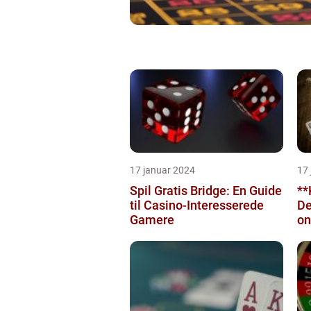
17 januar 2024
17
Spil Gratis Bridge: En Guide
**
til Casino-Interesserede
De
Gamere
on