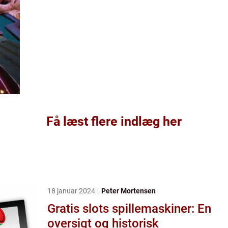
Få læst flere indlæg her
18 januar 2024
Peter Mortensen
Gratis slots spillemaskiner: En
oversigt og historisk