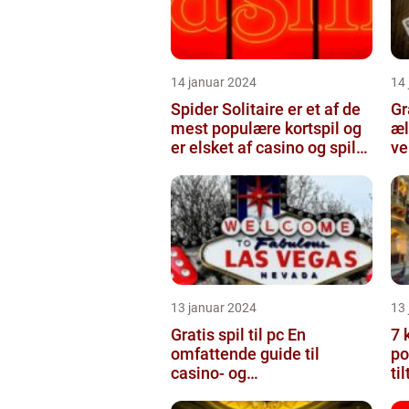
14 januar 2024
14
Spider Solitaire er et af de
Gr
mest populære kortspil og
æl
er elsket af casino og spil
ve
entusiaster over ...
13 januar 2024
13
Gratis spil til pc En
7 
omfattende guide til
po
casino- og
ti
spilinteresserede
ca