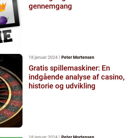
gennemgang
18 januar 2024
Peter Mortensen
Gratis spillemaskiner: En
indgående analyse af casino,
historie og udvikling
18 januar 2024
Peter Mortensen