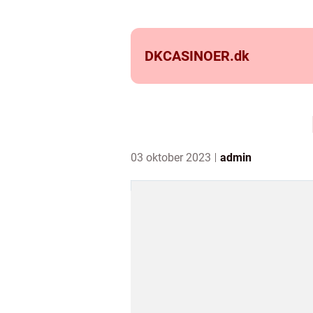
DKCASINOER.
dk
03 oktober 2023
admin