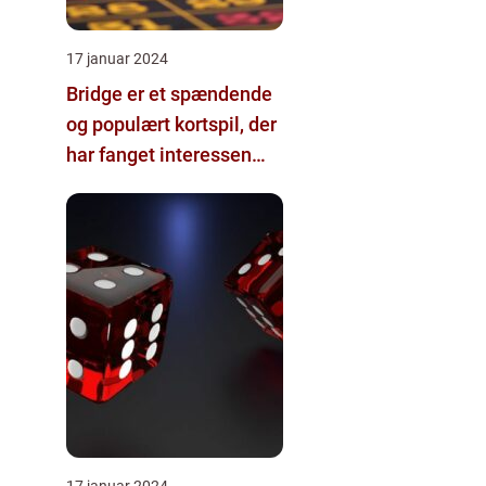
17 januar 2024
Bridge er et spændende
og populært kortspil, der
har fanget interessen
hos mange over hele
verden
17 januar 2024