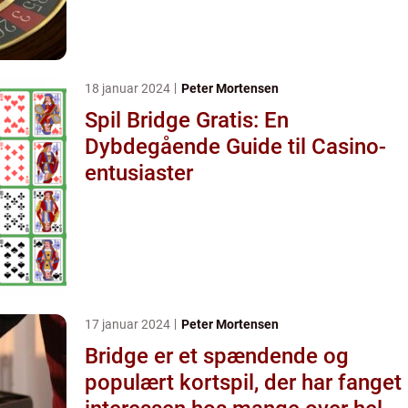
18 januar 2024
Peter Mortensen
Spil Bridge Gratis: En
Dybdegående Guide til Casino-
entusiaster
17 januar 2024
Peter Mortensen
Bridge er et spændende og
populært kortspil, der har fanget