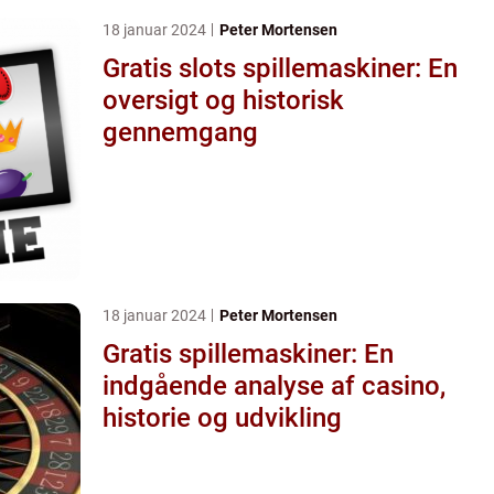
18 januar 2024
Peter Mortensen
Gratis slots spillemaskiner: En
oversigt og historisk
gennemgang
18 januar 2024
Peter Mortensen
Gratis spillemaskiner: En
indgående analyse af casino,
historie og udvikling