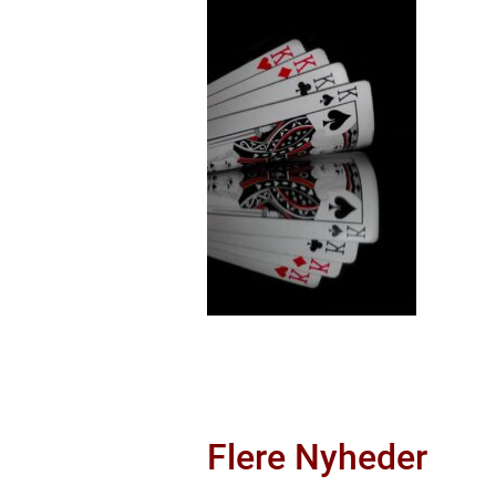
Flere Nyheder