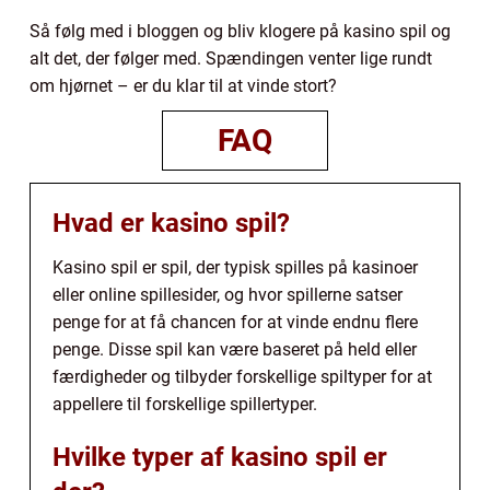
Så følg med i bloggen og bliv klogere på kasino spil og
alt det, der følger med. Spændingen venter lige rundt
om hjørnet – er du klar til at vinde stort?
FAQ
Hvad er kasino spil?
Kasino spil er spil, der typisk spilles på kasinoer
eller online spillesider, og hvor spillerne satser
penge for at få chancen for at vinde endnu flere
penge. Disse spil kan være baseret på held eller
færdigheder og tilbyder forskellige spiltyper for at
appellere til forskellige spillertyper.
Hvilke typer af kasino spil er