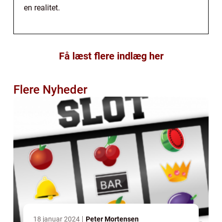
en realitet.
Få læst flere indlæg her
Flere Nyheder
18 januar 2024
Peter Mortensen