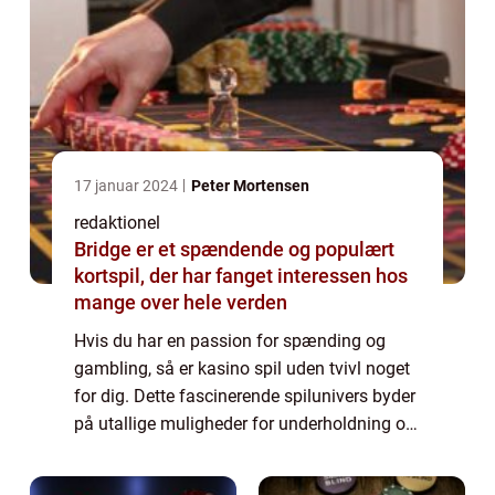
17 januar 2024
Peter Mortensen
redaktionel
Bridge er et spændende og populært
kortspil, der har fanget interessen hos
mange over hele verden
Hvis du har en passion for spænding og
gambling, så er kasino spil uden tvivl noget
for dig. Dette fascinerende spilunivers byder
på utallige muligheder for underholdning og
gevinster. I denne artikel vil vi dykke ned i
verdenen af kasino spil, og gi...