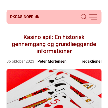
DKCASINOER.
dk
Kasino spil: En historisk
gennemgang og grundlæggende
informationer
06 oktober 2023
Peter Mortensen
redaktionel