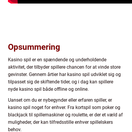
Opsummering
Kasino spil er en spændende og underholdende
aktivitet, der tilbyder spillere chancen for at vinde store
gevinster. Gennem årtier har kasino spil udviklet sig og
tilpasset sig de skiftende tider, og i dag kan spillere
nyde kasino spil både offline og online.
Uanset om du er nybegynder eller erfaren spiller, er
kasino spil noget for enhver. Fra kortspil som poker og
blackjack til spillemaskiner og roulette, er der et væld af
muligheder, der kan tilfredsstille enhver spillelskers
behov.