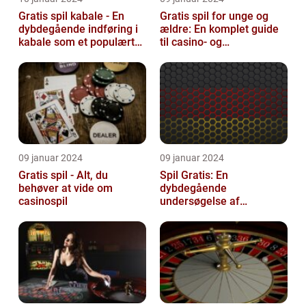
Gratis spil kabale - En
Gratis spil for unge og
dybdegående indføring i
ældre: En komplet guide
kabale som et populært
til casino- og
og underholdende casino
spilinteresserede
spil...
09 januar 2024
09 januar 2024
Gratis spil - Alt, du
Spil Gratis: En
behøver at vide om
dybdegående
casinospil
undersøgelse af
fordelene og udviklingen
af gratis casinospil