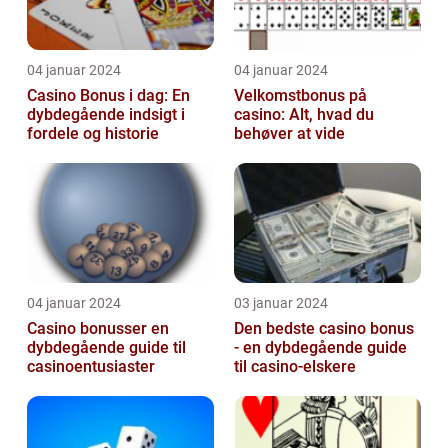
04 januar 2024
04 januar 2024
Casino Bonus i dag: En
Velkomstbonus på
dybdegående indsigt i
casino: Alt, hvad du
fordele og historie
behøver at vide
04 januar 2024
03 januar 2024
Casino bonusser en
Den bedste casino bonus
dybdegående guide til
- en dybdegående guide
casinoentusiaster
til casino-elskere