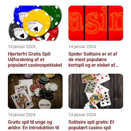
spilinteresserede
der interesserer sig for
c...
14 januar 2024
14 januar 2024
Hjerterfri Gratis Spil:
Spider Solitaire er et af
Udforskning af et
de mest populære
populært casinospektakel
kortspil og er elsket af
casino og spil entusiaster
over ...
14 januar 2024
13 januar 2024
Gratis spil til unge og
Solitaire spil gratis: Et
ældre: En introduktion til
populært casino spil