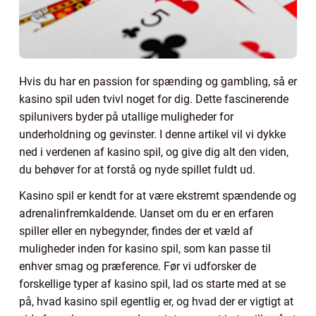
Hvis du har en passion for spænding og gambling, så er
kasino spil uden tvivl noget for dig. Dette fascinerende
spilunivers byder på utallige muligheder for
underholdning og gevinster. I denne artikel vil vi dykke
ned i verdenen af kasino spil, og give dig alt den viden,
du behøver for at forstå og nyde spillet fuldt ud.
Kasino spil er kendt for at være ekstremt spændende og
adrenalinfremkaldende. Uanset om du er en erfaren
spiller eller en nybegynder, findes der et væld af
muligheder inden for kasino spil, som kan passe til
enhver smag og præference. Før vi udforsker de
forskellige typer af kasino spil, lad os starte med at se
på, hvad kasino spil egentlig er, og hvad der er vigtigt at