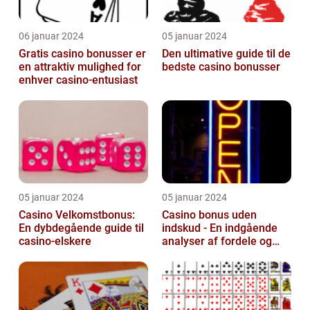
06 januar 2024
05 januar 2024
Gratis casino bonusser er
Den ultimative guide til de
en attraktiv mulighed for
bedste casino bonusser
enhver casino-entusiast
05 januar 2024
05 januar 2024
Casino Velkomstbonus:
Casino bonus uden
En dybdegående guide til
indskud - En indgående
casino-elskere
analyser af fordele og
udviklingen over tid