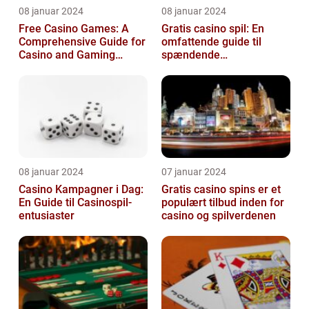
08 januar 2024
08 januar 2024
Free Casino Games: A
Gratis casino spil: En
Comprehensive Guide for
omfattende guide til
Casino and Gaming
spændende
Enthusiasts
spiloplevelser
08 januar 2024
07 januar 2024
Casino Kampagner i Dag:
Gratis casino spins er et
En Guide til Casinospil-
populært tilbud inden for
entusiaster
casino og spilverdenen