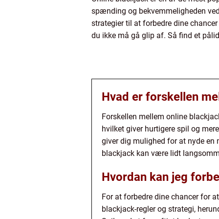
spænding og bekvemmeligheden ved at s
strategier til at forbedre dine chancer
du ikke må gå glip af. Så find et påli
Hvad er forskellen mel
Forskellen mellem online blackjack
hvilket giver hurtigere spil og mer
giver dig mulighed for at nyde en 
blackjack kan være lidt langsommer
Hvordan kan jeg forbed
For at forbedre dine chancer for 
blackjack-regler og strategi, herun