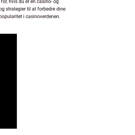
for, hvis du er en casino- og
og strategier til at forbedre dine
opularitet i casinoverdenen.