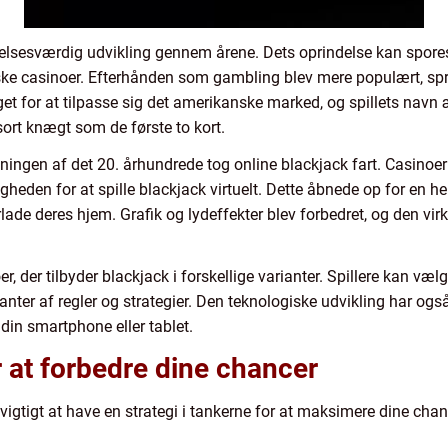
lsesværdig udvikling gennem årene. Dets oprindelse kan spores t
ranske casinoer. Efterhånden som gambling blev mere populært, spred
t for at tilpasse sig det amerikanske marked, og spillets navn æ
sort knægt som de første to kort.
ningen af det 20. århundrede tog online blackjack fart. Casinoer
igheden for at spille blackjack virtuelt. Dette åbnede op for en h
rlade deres hjem. Grafik og lydeffekter blev forbedret, og den vir
er, der tilbyder blackjack i forskellige varianter. Spillere kan væl
anter af regler og strategier. Den teknologiske udvikling har også
 din smartphone eller tablet.
r at forbedre dine chancer
 vigtigt at have en strategi i tankerne for at maksimere dine chanc