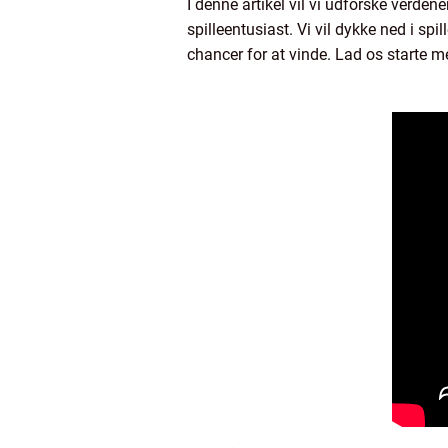
I denne artikel vil vi udforske verden
spilleentusiast. Vi vil dykke ned i spi
chancer for at vinde. Lad os starte 