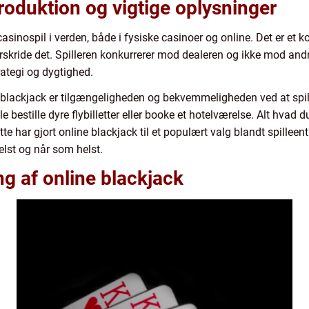
troduktion og vigtige oplysninger
sinospil i verden, både i fysiske casinoer og online. Det er et ko
kride det. Spilleren konkurrerer mod dealeren og ikke mod andre s
rategi og dygtighed.
ne blackjack er tilgængeligheden og bekvemmeligheden ved at sp
 bestille dyre flybilletter eller booke et hotelværelse. Alt hvad d
e har gjort online blackjack til et populært valg blandt spilleent
lst og når som helst.
g af online blackjack