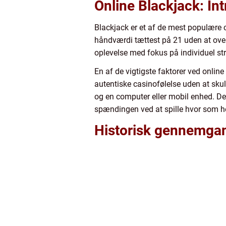
Online Blackjack: In
Blackjack er et af de mest populære ca
håndværdi tættest på 21 uden at overs
oplevelse med fokus på individuel st
En af de vigtigste faktorer ved onli
autentiske casinofølelse uden at skulle
og en computer eller mobil enhed. Dett
spændingen ved at spille hvor som he
Historisk gennemgan