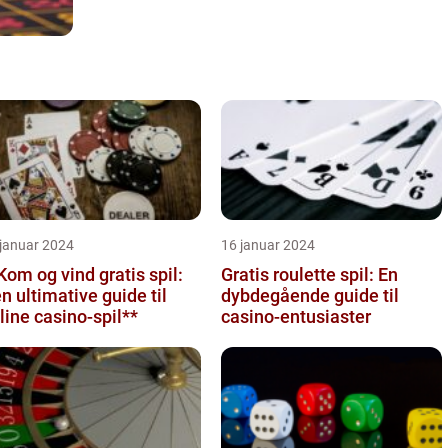
 januar 2024
16 januar 2024
Kom og vind gratis spil:
Gratis roulette spil: En
n ultimative guide til
dybdegående guide til
line casino-spil**
casino-entusiaster