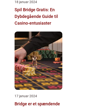
18 januar 2024
Spil Bridge Gratis: En
Dybdegående Guide til
Casino-entusiaster
17 januar 2024
Bridge er et spændende