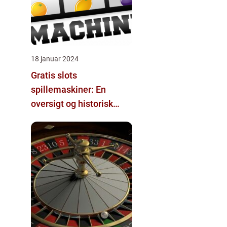
18 januar 2024
Gratis slots
spillemaskiner: En
oversigt og historisk
gennemgang