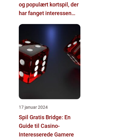
og populært kortspil, der
har fanget interessen
hos mange over hele
verden
17 januar 2024
Spil Gratis Bridge: En
Guide til Casino-
Interesserede Gamere