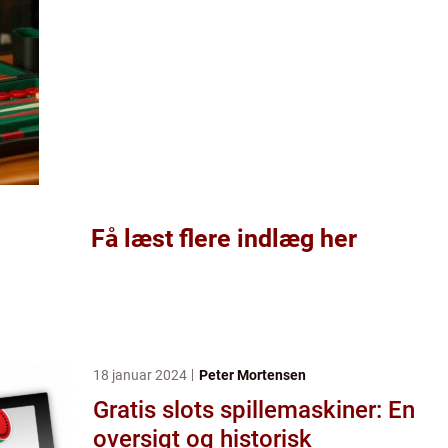
Få læst flere indlæg her
18 januar 2024
Peter Mortensen
Gratis slots spillemaskiner: En
oversigt og historisk