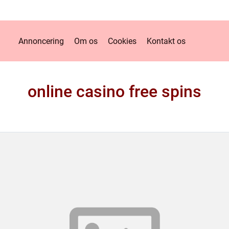
Annoncering
Om os
Cookies
Kontakt os
online casino free spins